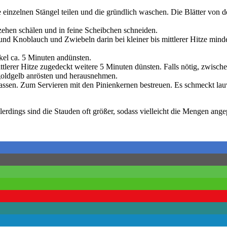
inzelnen Stängel teilen und die gründlich waschen. Die Blätter von den
ehen schälen und in feine Scheibchen schneiden.
nd Knoblauch und Zwiebeln darin bei kleiner bis mittlerer Hitze minde
el ca. 5 Minuten andünsten.
ttlerer Hitze zugedeckt weitere 5 Minuten dünsten. Falls nötig, zwisc
 goldgelb anrösten und herausnehmen.
ssen. Zum Servieren mit den Pinienkernen bestreuen. Es schmeckt lau
lerdings sind die Stauden oft größer, sodass vielleicht die Mengen ang