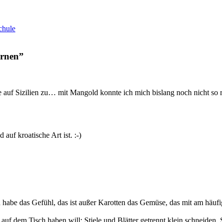
chule
ernen
”
 auf Sizilien zu… mit Mangold konnte ich mich bislang noch nicht so r
uf kroatische Art ist. :-)
e das Gefühl, das ist außer Karotten das Gemüse, das mit am häufigste
 auf dem Tisch haben will: Stiele und Blätter getrennt klein schneiden,