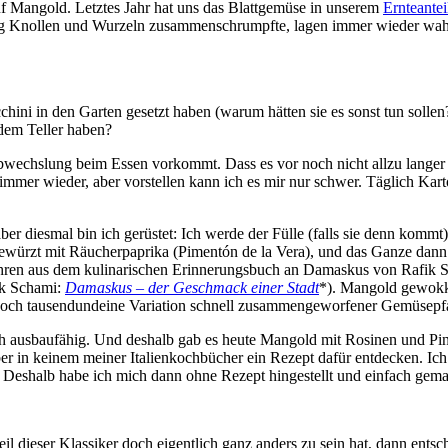
f Mangold. Letztes Jahr hat uns das Blattgemüse in unserem
Ernteantei
 Knollen und Wurzeln zusammenschrumpfte, lagen immer wieder wahre
hini in den Garten gesetzt haben (warum hätten sie es sonst tun sollen
 dem Teller haben?
 Abwechslung beim Essen vorkommt. Dass es vor noch nicht allzu langer 
r immer wieder, aber vorstellen kann ich es mir nur schwer. Täglich Ka
iesmal bin ich gerüstet: Ich werde der Fülle (falls sie denn kommt)
ewürzt mit Räucherpaprika (Pimentón de la Vera), und das Ganze dann 
Jahren aus dem kulinarischen Erinnerungsbuch an Damaskus von Rafik S
ik Schami:
Damaskus – der Geschmack einer Stadt
*). Mangold gewokkt
es noch tausendundeine Variation schnell zusammengeworfener Gemüsep
h ausbaufähig. Und deshalb gab es heute Mangold mit Rosinen und Pinie
ber in keinem meiner Italienkochbücher ein Rezept dafür entdecken. Ich b
. Deshalb habe ich mich dann ohne Rezept hingestellt und einfach gema
eil dieser Klassiker doch eigentlich ganz anders zu sein hat, dann ent