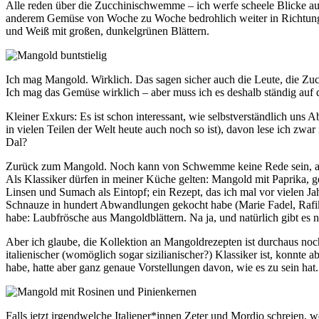
Alle reden über die Zucchinischwemme – ich werfe scheele Blicke au
anderem Gemüse von Woche zu Woche bedrohlich weiter in Richtung
und Weiß mit großen, dunkelgrünen Blättern.
Ich mag Mangold. Wirklich. Das sagen sicher auch die Leute, die Zucc
Ich mag das Gemüse wirklich – aber muss ich es deshalb ständig auf
Kleiner Exkurs: Es ist schon interessant, wie selbstverständlich uns
in vielen Teilen der Welt heute auch noch so ist), davon lese ich zwa
Dal?
Zurück zum Mangold. Noch kann von Schwemme keine Rede sein, aber d
Als Klassiker dürfen in meiner Küche gelten: Mangold mit Paprika, g
Linsen und Sumach als Eintopf; ein Rezept, das ich mal vor vielen 
Schnauze in hundert Abwandlungen gekocht habe (Marie Fadel, Raf
habe: Laubfrösche aus Mangoldblättern. Na ja, und natürlich gibt 
Aber ich glaube, die Kollektion an Mangoldrezepten ist durchaus noc
italienischer (womöglich sogar sizilianischer?) Klassiker ist, konnte a
habe, hatte aber ganz genaue Vorstellungen davon, wie es zu sein hat
Falls jetzt irgendwelche Italiener*innen Zeter und Mordio schreien, w