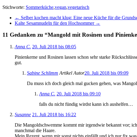
Stichworte:
Sommerküche
,
vegan
,
vegetarisch
←
Selber kochen macht klug: Eine neue Küche für die Grunds
Kalte Sesamnudeln für den Hochsommer
→
11 Gedanken zu “
Mangold mit Rosinen und Pinienk
Anna C.
20. Juli 2018 bis 08:05
Pinienkerne und Rosinen lassen schon sehr starke Rückschlüsse
gut.
Sabine Schlimm
Artikel Autor
20. Juli 2018 bis 09:09
Da muss ich doch gleich mal gucken gehen, was Mangold a
Anna C.
20. Juli 2018 bis 09:10
falls du nicht fündig wirdst kann ich aushelfen…
Susanne
21. Juli 2018 bis 16:22
Die Mangoldschwemme kommt mir irgendwie bekannt vor; ich hab
manchmal die Haare.
Mein Rezept, wenn mir sonst nichts einfällt und ich nur fix was