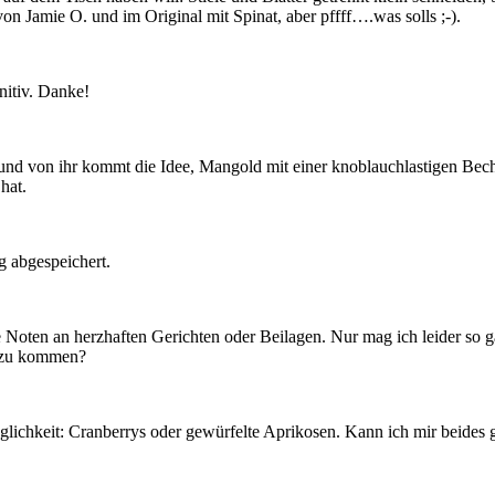
n Jamie O. und im Original mit Spinat, aber pffff….was solls ;-).
nitiv. Danke!
d von ihr kommt die Idee, Mangold mit einer knoblauchlastigen Becha
hat.
 abgespeichert.
 Noten an herzhaften Gerichten oder Beilagen. Nur mag ich leider so g
s zu kommen?
lichkeit: Cranberrys oder gewürfelte Aprikosen. Kann ich mir beides gu