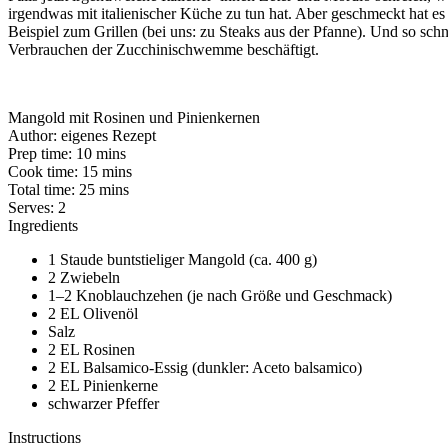
irgendwas mit italienischer Küche zu tun hat. Aber geschmeckt hat es
Beispiel zum Grillen (bei uns: zu Steaks aus der Pfanne). Und so schn
Verbrauchen der Zucchinischwemme beschäftigt.
Mangold mit Rosinen und Pinienkernen
Author:
eigenes Rezept
Prep time:
10 mins
Cook time:
15 mins
Total time:
25 mins
Serves:
2
Ingredients
1 Staude buntstieliger Mangold (ca. 400 g)
2 Zwiebeln
1–2 Knoblauchzehen (je nach Größe und Geschmack)
2 EL Olivenöl
Salz
2 EL Rosinen
2 EL Balsamico-Essig (dunkler: Aceto balsamico)
2 EL Pinienkerne
schwarzer Pfeffer
Instructions