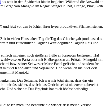
l
bis weit in den Spätherbst hinein begleitet. Während die Auswahl an
 Berge von Mangold im Regal: Stängel in Rot, Orange, Pink, Gelb
?) und jetzt vor den Früchten ihrer hyperproduktiven Pflanzen stehen:
Zeit in vielen Haushalten Tag für Tag das Gleiche gab (und dass das
rtoffeln und Buttermilch? Täglich Getreidegrütze? Täglich Reis und
 einfach mit einer noch größeren Fülle an Rezepten begegnen. Ha!
wahlweise zu Pasta oder mit Ei übergossen als Frittata. Mangold mit
chami bzw. seiner Schwester Marie Fadel gefischt und seitdem frei
 mit viel Knoblauch und Sojasauce. Und wenn ich mal viel Zeit
fannen mit Mangold.
nkernen. Das Seltsame: Ich war mir total sicher, dass das ein
in mir fast sicher, dass ich das Gericht selbst nie zuvor zubereitet
cht. Und siehe da: Das Ergebnis hat mich höchst befriedigt.
schuldige ich mich und behaupte nie wieder, dass meine Version