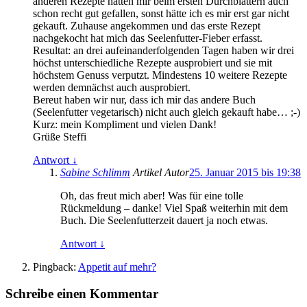
anderen Rezepte hatten mir beim ersten Durchblättern auch
schon recht gut gefallen, sonst hätte ich es mir erst gar nicht
gekauft. Zuhause angekommen und das erste Rezept
nachgekocht hat mich das Seelenfutter-Fieber erfasst.
Resultat: an drei aufeinanderfolgenden Tagen haben wir drei
höchst unterschiedliche Rezepte ausprobiert und sie mit
höchstem Genuss verputzt. Mindestens 10 weitere Rezepte
werden demnächst auch ausprobiert.
Bereut haben wir nur, dass ich mir das andere Buch
(Seelenfutter vegetarisch) nicht auch gleich gekauft habe… ;-)
Kurz: mein Kompliment und vielen Dank!
Grüße Steffi
Antwort
↓
Sabine Schlimm
Artikel Autor
25. Januar 2015 bis 19:38
Oh, das freut mich aber! Was für eine tolle
Rückmeldung – danke! Viel Spaß weiterhin mit dem
Buch. Die Seelenfutterzeit dauert ja noch etwas.
Antwort
↓
Pingback:
Appetit auf mehr?
Schreibe einen Kommentar