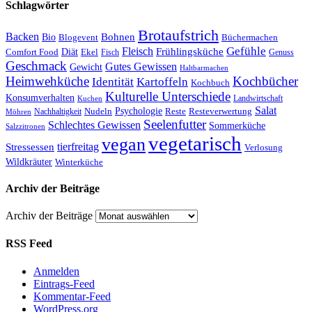
Schlagwörter
Brotaufstrich
Backen
Bohnen
Bio
Blogevent
Büchermachen
Gefühle
Fleisch
Frühlingsküche
Comfort Food
Diät
Ekel
Fisch
Genuss
Geschmack
Gutes Gewissen
Gewicht
Haltbarmachen
Heimwehküche
Kochbücher
Kartoffeln
Identität
Kochbuch
Kulturelle Unterschiede
Konsumverhalten
Landwirtschaft
Kuchen
Salat
Nudeln
Psychologie
Reste
Resteverwertung
Nachhaltigkeit
Möhren
Seelenfutter
Schlechtes Gewissen
Sommerküche
Salzzitronen
vegetarisch
vegan
tierfreitag
Stressessen
Verlosung
Wildkräuter
Winterküche
Archiv der Beiträge
Archiv der Beiträge
RSS Feed
Anmelden
Eintrags-Feed
Kommentar-Feed
WordPress.org