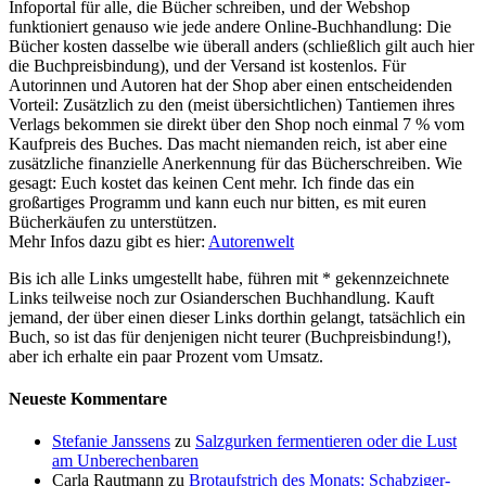
Infoportal für alle, die Bücher schreiben, und der Webshop
funktioniert genauso wie jede andere Online-Buchhandlung: Die
Bücher kosten dasselbe wie überall anders (schließlich gilt auch hier
die Buchpreisbindung), und der Versand ist kostenlos. Für
Autorinnen und Autoren hat der Shop aber einen entscheidenden
Vorteil: Zusätzlich zu den (meist übersichtlichen) Tantiemen ihres
Verlags bekommen sie direkt über den Shop noch einmal 7 % vom
Kaufpreis des Buches. Das macht niemanden reich, ist aber eine
zusätzliche finanzielle Anerkennung für das Bücherschreiben. Wie
gesagt: Euch kostet das keinen Cent mehr. Ich finde das ein
großartiges Programm und kann euch nur bitten, es mit euren
Bücherkäufen zu unterstützen.
Mehr Infos dazu gibt es hier:
Autorenwelt
Bis ich alle Links umgestellt habe, führen mit * gekennzeichnete
Links teilweise noch zur Osianderschen Buchhandlung. Kauft
jemand, der über einen dieser Links dorthin gelangt, tatsächlich ein
Buch, so ist das für denjenigen nicht teurer (Buchpreisbindung!),
aber ich erhalte ein paar Prozent vom Umsatz.
Neueste Kommentare
Stefanie Janssens
zu
Salzgurken fermentieren oder die Lust
am Unberechenbaren
Carla Rautmann
zu
Brotaufstrich des Monats: Schabziger-