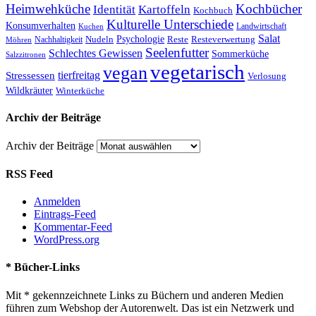
Heimwehküche
Kochbücher
Kartoffeln
Identität
Kochbuch
Kulturelle Unterschiede
Konsumverhalten
Landwirtschaft
Kuchen
Salat
Nudeln
Psychologie
Reste
Resteverwertung
Nachhaltigkeit
Möhren
Seelenfutter
Schlechtes Gewissen
Sommerküche
Salzzitronen
vegetarisch
vegan
tierfreitag
Stressessen
Verlosung
Wildkräuter
Winterküche
Archiv der Beiträge
Archiv der Beiträge
RSS Feed
Anmelden
Eintrags-Feed
Kommentar-Feed
WordPress.org
* Bücher-Links
Mit * gekennzeichnete Links zu Büchern und anderen Medien
führen zum Webshop der Autorenwelt. Das ist ein Netzwerk und