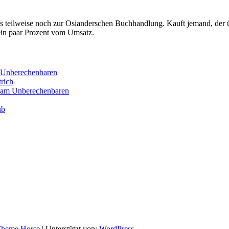
s teilweise noch zur Osianderschen Buchhandlung. Kauft jemand, der übe
 ein paar Prozent vom Umsatz.
m Unberechenbaren
rich
t am Unberechenbaren
ub
heme Horse
| Unterstützt von:
WordPress