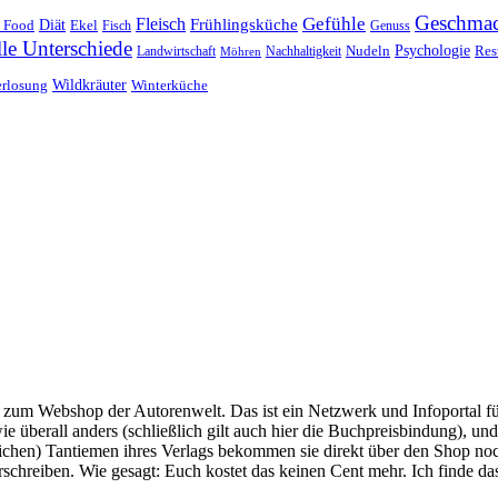
Geschma
Gefühle
Fleisch
Frühlingsküche
 Food
Diät
Ekel
Fisch
Genuss
lle Unterschiede
Nudeln
Psychologie
Res
Landwirtschaft
Nachhaltigkeit
Möhren
erlosung
Wildkräuter
Winterküche
um Webshop der Autorenwelt. Das ist ein Netzwerk und Infoportal für
überall anders (schließlich gilt auch hier die Buchpreisbindung), und
chtlichen) Tantiemen ihres Verlags bekommen sie direkt über den Shop
erschreiben. Wie gesagt: Euch kostet das keinen Cent mehr. Ich finde d