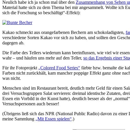
Neulich habe ich ja schon mal über den
Zusammenhang von Sehen u
Material hatte sich zu dem Thema bei mir angesammelt. Wollte ich E
sich die Forschung so beschäftigt“-Effekt):
Kakao schmeckt aus orangefarbenen Bechern am schokoladigsten,
fa
verschiedene Sorten Kakao vor sich zu haben, und sollten den Geschm
dagegen ab.
Die Farbe des Tellers wiederum kann beeinflussen, wie viel wir esse
wahr – und häufen uns mehr auf den Teller,
so das Ergebnis einer Stu
Für ihr Fotoprojekt
„Colored Food Series“
färbte bzw. bemalte die kal
Farben nicht zurückhält, kam mancher poppige Effekt ganz ohne nach
was nicht.
Menschen sind im Restaurant bereit, deutlich mehr Geld für einen Sal
drei Versuchsgruppen Salat servieren: dreimal identische Zutaten, dr
Essen ein Vorbild in der Kunst hatte), deutlich besser als der „normal
Versuchspersonen auch besser!
(Übrigens ließ sich das NPR (National Public Radio) davon zu einer
meine Sammlung
„Mit Essen spielen“
.)