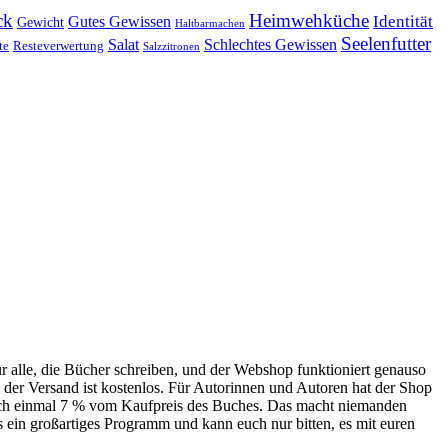
ck
Heimwehküche
Identität
Gutes Gewissen
Gewicht
Haltbarmachen
Seelenfutter
Salat
Schlechtes Gewissen
te
Resteverwertung
Salzzitronen
 alle, die Bücher schreiben, und der Webshop funktioniert genauso
 der Versand ist kostenlos. Für Autorinnen und Autoren hat der Shop
 noch einmal 7 % vom Kaufpreis des Buches. Das macht niemanden
as ein großartiges Programm und kann euch nur bitten, es mit euren