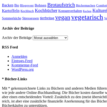
Brotaufstrich
Backen
Bohnen
Bio
Blogevent
Büchermachen
Comfort
Kochbücher
Kulture
Kartoffeln
Kochbuch
Konsumverhalten
Kuchen
vegetarisch
vegan
tierfreitag
Stressessen
Sommerküche
V
Archiv der Beiträge
Archiv der Beiträge
RSS Feed
Anmelden
Eintrags-Feed
Kommentar-Feed
WordPress.org
* Bücher-Links
Mit * gekennzeichnete Links zu Büchern und anderen Medien führen z
wie jede andere Online-Buchhandlung: Die Bücher kosten dasselbe wie 
aber einen entscheidenden Vorteil: Zusätzlich zu den (meist übersi
reich, ist aber eine zusätzliche finanzielle Anerkennung für das Büch
Bücherkäufen zu unterstützen.