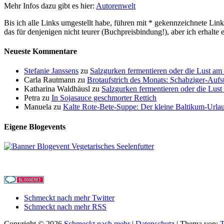
Mehr Infos dazu gibt es hier:
Autorenwelt
Bis ich alle Links umgestellt habe, führen mit * gekennzeichnete Link
das für denjenigen nicht teurer (Buchpreisbindung!), aber ich erhalte
Neueste Kommentare
Stefanie Janssens
zu
Salzgurken fermentieren oder die Lust a
Carla Rautmann
zu
Brotaufstrich des Monats: Schabziger-Aufst
Katharina Waldhäusl
zu
Salzgurken fermentieren oder die Lus
Petra
zu
In Sojasauce geschmorter Rettich
Manuela
zu
Kalte Rote-Bete-Suppe: Der kleine Baltikum-Urla
Eigene Blogevents
Schmeckt nach mehr Twitter
Schmeckt nach mehr RSS
Copyright © 2026
Schmeckt nach mehr
|
Datenschutz
| Thema von:
T