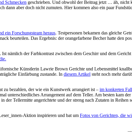
nd Schmecken
geschrieben. Und obwohl der Beitrag jetzt … äh, nicht k
uch dann aber doch nicht zumuten. Hier kommen also ein paar Fundstü
nd ein Forschungsteam heraus
. Testpersonen bekamen das gleiche Geträ
ack beurteilen. Das Ergebnis: der orangefarbene Becher hatte den posi
n. Ist nämlich der Farbkontrast zwischen dem Geschirr und dem Gericht
die.
ifornische Künstlerin Lawrie Brown Gerichte und Lebensmittel knallbunt
trägliche Einfärbung zustande. In
diesem Artikel
steht noch mehr darüb
at zu bezahlen, der wie ein Kunstwerk arrangiert ist –
im konkreten Fal
eimal unterschiedliches Arrangement auf dem Teller. Am besten kam der
“ in der Tellermitte angerichtete und der streng nach Zutaten in Reihen 
 Leser_innen-Aktion inspirieren und bat um
Fotos von Gerichten, die wi