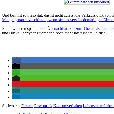
Und bunt ist sowieso gut, das ist nicht zuletzt die Verkaufslogik v
Menge genau abzuschätzen, wenn sie aus verschiedenfarbigen Elemen
Einen weiteren spannenden
Übersichtsartikel zum Thema „Farben u
und Ulrike Schnyder zitiert darin noch mehr interessante Studien.
Stichworte:
Farben
,
Geschmack
,
Konsumverhalten
,
Lebensmittelfarben