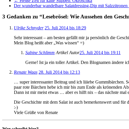
←
Heiße Zeit für kalte Suppen: Okroschka
Der wunderbar wandelbare Salatdressing-Dip mit Salzzitronen
3 Gedanken zu “
Lesebrösel: Wie Aussehen den Gesch
Ulrike Schnyder
25. Juli 2014 bis 18:29
Sehr interessant – am besten gefällt mir ja persönlich die Ges
Mein Blog heißt aber „Was wissen“ =)
Sabine Schlimm
Artikel Autor
25. Juli 2014 bis 19:11
Gerne! Ist ja ein toller Artikel. Den Blognamen ändere ich
Renate Waas
28. Juli 2014 bis 12:13
… super interessanter Beitrag und ich liiiebe Gummibärchen. So 
paar rote Bärchen hebe ich mir bis zum Ende als krönenden Abs
Dann ist mir meist etwas … aber es hilft nix – das nächste mal ess
Die Geschichte mit dem Salat ist auch bemerkenswert und für d
:-)
Viele Grüße von Renate
Wer schreibt hier?