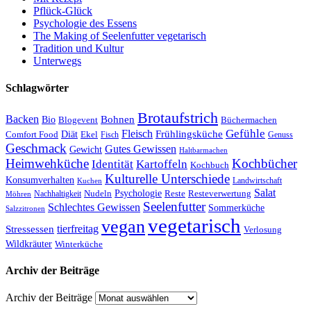
Pflück-Glück
Psychologie des Essens
The Making of Seelenfutter vegetarisch
Tradition und Kultur
Unterwegs
Schlagwörter
Brotaufstrich
Backen
Bohnen
Bio
Blogevent
Büchermachen
Gefühle
Fleisch
Frühlingsküche
Comfort Food
Diät
Ekel
Fisch
Genuss
Geschmack
Gutes Gewissen
Gewicht
Haltbarmachen
Heimwehküche
Kochbücher
Kartoffeln
Identität
Kochbuch
Kulturelle Unterschiede
Konsumverhalten
Landwirtschaft
Kuchen
Salat
Nudeln
Psychologie
Reste
Resteverwertung
Nachhaltigkeit
Möhren
Seelenfutter
Schlechtes Gewissen
Sommerküche
Salzzitronen
vegetarisch
vegan
tierfreitag
Stressessen
Verlosung
Wildkräuter
Winterküche
Archiv der Beiträge
Archiv der Beiträge