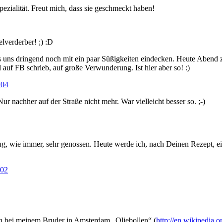
Spezialität. Freut mich, dass sie geschmeckt haben!
lverderber! ;) :D
s uns dringend noch mit ein paar Süßigkeiten eindecken. Heute Abend 
 auf FB schrieb, auf große Verwunderung. Ist hier aber so! :)
:04
r nachher auf der Straße nicht mehr. War vielleicht besser so. ;-)
 wie immer, sehr genossen. Heute werde ich, nach Deinen Rezept, ei
:02
hen bei meinem Bruder in Amsterdam „Oliebollen“ (
http://en.wikipedia.o