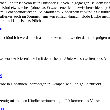
rchen und unser Sohn ist in Hinsbeck zur Schule gegangen, seitdem ist 
edes Kind etwas sehen (ohne das Erwachsene sich dazwischenschieben). E
rd. Echt beeindruckend. St. Martin am Niederrhein ist wirklich Kultur
üfferkes auch im Sommer ( mir war einfach danach, blöde Blicke meiner
r am 11.11. Ist das Pflicht.
10
uch schön! Ich werde mich auch in diesem Jahr wieder damit begnügen
es vor der Riesenfackel mit dem Thema „Unterwasserwelten“ des Altba
09
erde in Gedanken übermorgen in Kempen sein und grüße zurück!
ozentig mit meinen Kindheitserinnerungen. Ich komme aus Viersen.
:33