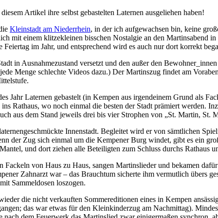
iesem Artikel ihre selbst gebastelten Laternen ausgeliehen haben!
 die
Kleinstadt am Niederrhein
, in der ich aufgewachsen bin, keine gr
ich mit einem klitzekleinen bisschen Nostalgie an den Martinsabend in
te Feiertag im Jahr, und entsprechend wird es auch nur dort korrekt beg
e Stadt in Ausnahmezustand versetzt und den außer den Bewohner_inn
jede Menge schlechte Videos dazu.) Der Martinszug findet am Vorabend 
ttelstufe.
s Jahr Laternen gebastelt (in Kempen aus irgendeinem Grund als Facke
ins Rathaus, wo noch einmal die besten der Stadt prämiert werden. In
uch aus dem Stand jeweils drei bis vier Strophen von „St. Martin, St.
laternengeschmückte Innenstadt. Begleitet wird er von sämtlichen Sp
nn der Zug sich einmal um die Kempener Burg windet, gibt es ein groß
en Mantel, und dort ziehen alle Beteiligten zum Schluss durchs Rathaus
 Fackeln von Haus zu Haus, sangen Martinslieder und bekamen dafür wei
ner Zahnarzt war – das Brauchtum sicherte ihm vermutlich übers gesam
en mit Sammeldosen loszogen.
üte wieder die nicht verkauften Sommereditionen eines in Kempen ansäss
angen; das war etwas für den Kleinkinderzug am Nachmittag). Mindest
e nach dem Feuerwerk das Martinslied zwar einigermaßen synchron, abe