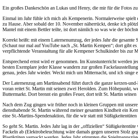
Ein großes Dankeschön an Lukas und Henry, die mir für die Fotos zu d
Einmal im Jahr fühle ich mich als Kempenerin. Normalerweise spielt
zu Hause. Aber sobald der 10. November näherrückt, denke ich plötzl
Mantel mit einem Bettler teilte, ist dort nämlich so was wie der höchs
Korrekt heißt: mit einem Laternenumzug, der jedes Jahr die gesamt
(Schaut nur mal auf YouTube nach „St. Martin Kempen“; dort gibt es 
verpflichtende Veranstaltung für alle Kempener Schulkinder bis zur Mi
Entsprechend ernst wird er genommen. Im Kunstunterricht werden jede
besten Exemplare jeder Klasse wandern zur großen Fackelausstellung 
genau, jedes Jahr wieder. Weckt mich um Mitternacht, und ich singe e
Der Laternenzug am Martinsabend führt durch die ganze kerzen-und-
voran reitet St. Martin mit seinen zwei Herolden. Zum Höhepunkt, we
Buttermarkt. Dort brennt ein großes Feuer, dort teilt St. Martin sein
Nach dem Zug gingen wir früher noch in kleinen Gruppen mit unseren
diensthabende St. Martin während meiner gesamten Kindheit ein Kempe
eine St.-Martins-Spendenaktion, für die wir statt mit Süßigkeitentüt
So geht St. Martin. Jedes Jahr lag in der „offiziellen“ Süßigkeitent
Fackeln ab (Elektrobeleuchtung wäre damals gegen unseren Stolz geg
Plastiktüten verpackt werden. Jedes Jahr stimmten die Spielmannszüg