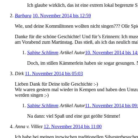
Ich glaube wirklich, das ist eine extrem lokal begrenzte 
Barbara
10. November 2014 bis 12:59
Wie, und deine Kommilitonen wollten nicht singen??? Olle Spie
Danke für die schöne Geschichte! Und für’s Erinnern: Ich mus
am Vorabend zum Martinstag. Das stieß, als ich das neulich mal
Sabine Schlimm
Artikel Autor
10. November 2014 bis 14
Doch, im stillen Kämmerlein haben sie sogar gesungen. Nu
Dirk
11. November 2014 bis 05:03
Lieben Dank für Deine tolle Geschichte :-)
Wir waren gestern mal wieder in Kempen und haben den Umzug,
werden singen ;-)
Sabine Schlimm
Artikel Autor
11. November 2014 bis 09
Na dann: viel Spaß und eine gut geölte Stimme!
Anna v. Villiez
12. November 2014 bis 11:00
Ich habe bei meinen inzwischen traditionellen Silvesterbesuc