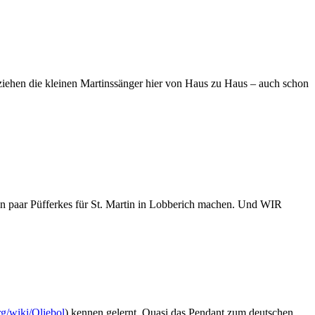
ziehen die kleinen Martinssänger hier von Haus zu Haus – auch schon
n paar Püfferkes für St. Martin in Lobberich machen. Und WIR
rg/wiki/Oliebol
) kennen gelernt. Quasi das Pendant zum deutschen