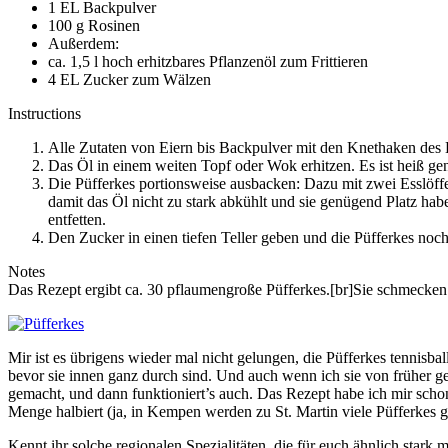
1 EL Backpulver
100 g Rosinen
Außerdem:
ca. 1,5 l hoch erhitzbares Pflanzenöl zum Frittieren
4 EL Zucker zum Wälzen
Instructions
Alle Zutaten von Eiern bis Backpulver mit den Knethaken des 
Das Öl in einem weiten Topf oder Wok erhitzen. Es ist heiß ge
Die Püfferkes portionsweise ausbacken: Dazu mit zwei Esslöff
damit das Öl nicht zu stark abkühlt und sie genügend Platz h
entfetten.
Den Zucker in einen tiefen Teller geben und die Püfferkes noc
Notes
Das Rezept ergibt ca. 30 pflaumengroße Püfferkes.[br]Sie schmecken
Mir ist es übrigens wieder mal nicht gelungen, die Püfferkes tennisb
bevor sie innen ganz durch sind. Und auch wenn ich sie von früher ge
gemacht, und dann funktioniert’s auch. Das Rezept habe ich mir sch
Menge halbiert (ja, in Kempen werden zu St. Martin viele Püfferkes 
Kennt ihr solche regionalen Spezialitäten, die für euch ähnlich stark