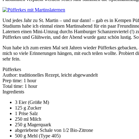
Und jedes Jahr zu St. Martin – und nur dann! – gab es in Kempen Püf
Studiums habe ich einmal einen Martinsabend für ein paar Freundinnen
Laternen einen Mini-Umzug durchs Hamburger Schanzenviertel (!) zu v
Püfferkes und Glühwein, und der Abend wurde ganz schön lustig. So
Nun habe ich zum ersten Mal seit Jahren wieder Püfferkes gebacken,
mich so viele Erinnerungen hängen, mit euch teilen wollte. Probiert
sehr fein.
Püfferkes
Author:
traditionelles Rezept, leicht abgewandelt
Prep time:
1 hour
Total time:
1 hour
Ingredients
3 Eier (Größe M)
125 g Zucker
1 Prise Salz
250 ml Milch
250 g Magerquark
abgeriebene Schale von 1/2 Bio-Zitrone
500 g Mehl (Type 405)