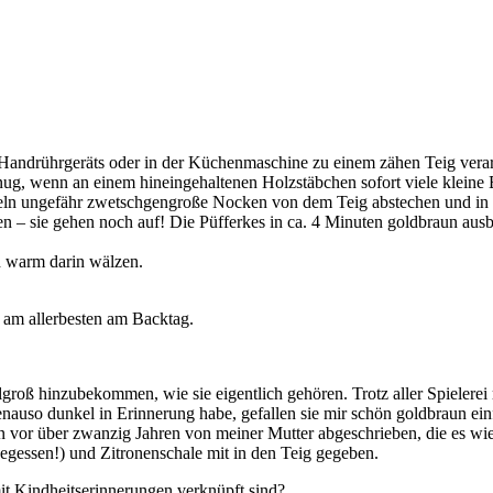
Handrührgeräts oder in der Küchenmaschine zu einem zähen Teig verar
nug, wenn an einem hineingehaltenen Holzstäbchen sofort viele kleine 
eln ungefähr zwetschgengroße Nocken von dem Teig abstechen und in das
aben – sie gehen noch auf! Die Püfferkes in ca. 4 Minuten goldbraun 
h warm darin wälzen.
 am allerbesten am Backtag.
allgroß hinzubekommen, wie sie eigentlich gehören. Trotz aller Spieler
nauso dunkel in Erinnerung habe, gefallen sie mir schön goldbraun ein
on vor über zwanzig Jahren von meiner Mutter abgeschrieben, die es w
gegessen!) und Zitronenschale mit in den Teig gegeben.
 mit Kindheitserinnerungen verknüpft sind?