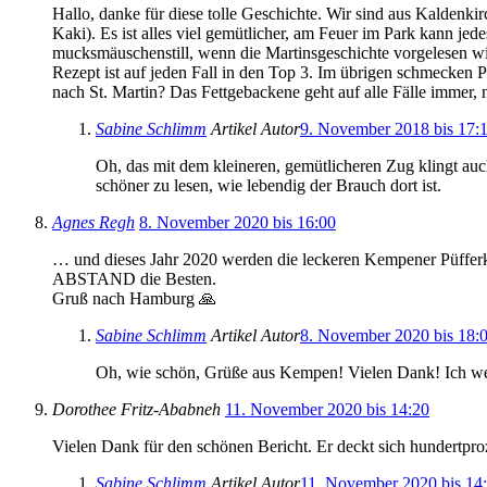
Hallo, danke für diese tolle Geschichte. Wir sind aus Kaldenki
Kaki). Es ist alles viel gemütlicher, am Feuer im Park kann j
mucksmäuschenstill, wenn die Martinsgeschichte vorgelesen wi
Rezept ist auf jeden Fall in den Top 3. Im übrigen schmecken P
nach St. Martin? Das Fettgebackene geht auf alle Fälle immer, nu
Sabine Schlimm
Artikel Autor
9. November 2018 bis 17:
Oh, das mit dem kleineren, gemütlicheren Zug klingt a
schöner zu lesen, wie lebendig der Brauch dort ist.
Agnes Regh
8. November 2020 bis 16:00
… und dieses Jahr 2020 werden die leckeren Kempener Püfferk
ABSTAND die Besten.
Gruß nach Hamburg 🙏
Sabine Schlimm
Artikel Autor
8. November 2020 bis 18:
Oh, wie schön, Grüße aus Kempen! Vielen Dank! Ich w
Dorothee Fritz-Ababneh
11. November 2020 bis 14:20
Vielen Dank für den schönen Bericht. Er deckt sich hundertpr
Sabine Schlimm
Artikel Autor
11. November 2020 bis 14