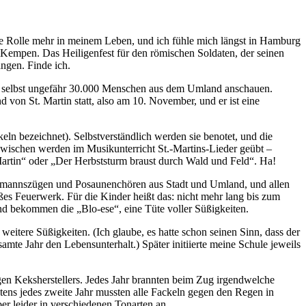
oße Rolle mehr in meinem Leben, und ich fühle mich längst in Hamburg
 Kempen. Das Heiligenfest für den römischen Soldaten, der seinen
angen. Finde ich.
en selbst ungefähr 30.000 Menschen aus dem Umland anschauen.
von St. Martin statt, also am 10. November, und er ist eine
ln bezeichnet). Selbstverständlich werden sie benotet, und die
zwischen werden im Musikunterricht St.-Martins-Lieder geübt –
 Martin“ oder „Der Herbststurm braust durch Wald und Feld“. Ha!
ielmannszügen und Posaunenchören aus Stadt und Umland, und allen
es Feuerwerk. Für die Kinder heißt das: nicht mehr lang bis zum
 und bekommen die „Blo-ese“, eine Tüte voller Süßigkeiten.
tere Süßigkeiten. (Ich glaube, es hatte schon seinen Sinn, dass der
te Jahr den Lebensunterhalt.) Später initiierte meine Schule jeweils
igen Keksherstellers. Jedes Jahr brannten beim Zug irgendwelche
ens jedes zweite Jahr mussten alle Fackeln gegen den Regen in
r leider in verschiedenen Tonarten an.