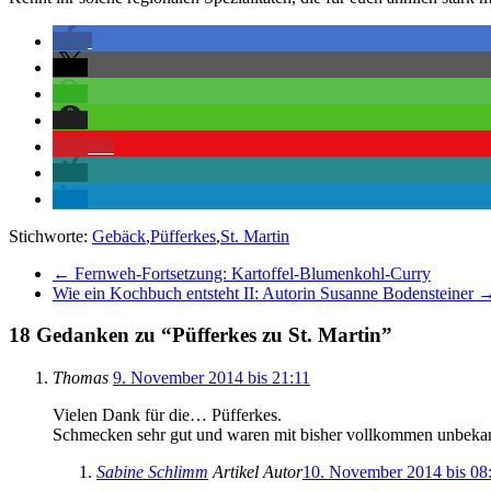
13
Stichworte:
Gebäck
,
Püfferkes
,
St. Martin
←
Fernweh-Fortsetzung: Kartoffel-Blumenkohl-Curry
Wie ein Kochbuch entsteht II: Autorin Susanne Bodensteiner
18 Gedanken zu “
Püfferkes zu St. Martin
”
Thomas
9. November 2014 bis 21:11
Vielen Dank für die… Püfferkes.
Schmecken sehr gut und waren mit bisher vollkommen unbeka
Sabine Schlimm
Artikel Autor
10. November 2014 bis 08