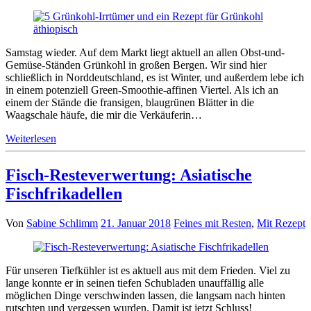
Samstag wieder. Auf dem Markt liegt aktuell an allen Obst-und-
Gemüse-Ständen Grünkohl in großen Bergen. Wir sind hier
schließlich in Norddeutschland, es ist Winter, und außerdem lebe ich
in einem potenziell Green-Smoothie-affinen Viertel. Als ich an
einem der Stände die fransigen, blaugrünen Blätter in die
Waagschale häufe, die mir die Verkäuferin…
Weiterlesen
Fisch-Resteverwertung: Asiatische
Fischfrikadellen
Von
Sabine Schlimm
21. Januar 2018
Feines mit Resten
,
Mit Rezept
Für unseren Tiefkühler ist es aktuell aus mit dem Frieden. Viel zu
lange konnte er in seinen tiefen Schubladen unauffällig alle
möglichen Dinge verschwinden lassen, die langsam nach hinten
rutschten und vergessen wurden. Damit ist jetzt Schluss!