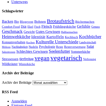
Unterwegs
Schlagwörter
Brotaufstrich
Backen
Bohnen
Bio
Blogevent
Büchermachen
Gefühle
Fleisch
Frühlingsküche
Comfort Food
Diät
Ekel
Fisch
Genuss
Geschmack
Gutes Gewissen
Gewicht
Haltbarmachen
Heimwehküche
Kochbücher
Kartoffeln
Identität
Kochbuch
Kulturelle Unterschiede
Konsumverhalten
Landwirtschaft
Kuchen
Salat
Nudeln
Psychologie
Reste
Resteverwertung
Nachhaltigkeit
Möhren
Seelenfutter
Schlechtes Gewissen
Sommerküche
Salzzitronen
vegetarisch
vegan
tierfreitag
Stressessen
Verlosung
Wildkräuter
Winterküche
Archiv der Beiträge
Archiv der Beiträge
RSS Feed
Anmelden
Eintrags-Feed