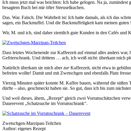
Ich muss jetzt mal was beichten: Ich habe gelogen. Na ja, zumindest g
besagtem Buch bei mir öfter Streuselkuchen.
Das. War. Falsch. Die Wahrheit ist: Ich hatte damals, als ich das sch
sagen, ein Backmuffel. Und die Backmuffeligkeit kam meinen guten S
Wir, M. und ich, sind daher ziemlich gute Kunden in den Cafés und K
Dass letztes Wochenende zur Kaffeezeit auf einmal alles anders war,
Gefrierschrank. Und drittens … ach, ich weiß nicht: überkam mich plö
Natürlich überkam sie mich aber
zur
Kaffeezeit, nicht etwa in gebü
befreien wollte! Damit und mit Zwetschgen und ebenfalls Platz fresse
Vierzig Minuten später konnte M. Kaffee bauen, während die süßen 
dürfte – also, geschmeckt haben sie. So gut, dass ich bis zum näch
Und weil dieses, ähem, „Rezept“ gleich zwei Vorratsschätzchen verw
Dauerevent „Schatzsuche im Vorratsschrank“.
Zwetschgen-Marzipan-Teilchen
Author:
eigenes Rezept