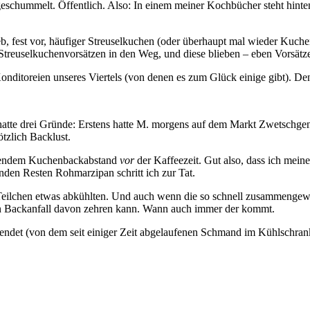
eschummelt. Öffentlich. Also: In einem meiner Kochbücher steht hinten 
rieb, fest vor, häufiger Streuselkuchen (oder überhaupt mal wieder Kuc
treuselkuchenvorsätzen in den Weg, und diese blieben – eben Vorsätz
onditoreien unseres Viertels (von denen es zum Glück einige gibt). D
 hatte drei Gründe: Erstens hatte M. morgens auf dem Markt Zwetschgen
tzlich Backlust.
hrendem Kuchenbackabstand
vor
der Kaffeezeit. Gut also, dass ich mei
nden Resten Rohmarzipan schritt ich zur Tat.
Teilchen etwas abkühlten. Und auch wenn die so schnell zusammengewo
sten Backanfall davon zehren kann. Wann auch immer der kommt.
endet (von dem seit einiger Zeit abgelaufenen Schmand im Kühlschran