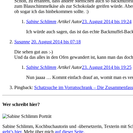
Schön, zu erfahren, dass andere Menschen auch so backmuffelig d
zum Blauschimmelkäse als zur Schokolade greifen würde. Aber s
ob sogar ich das hinbekommen sollte. :)
Sabine Schlimm
Artikel Autor
23. August 2014 bis 19:24
Ich würde auch sagen, das ist das echte Backmuffel-Backr
Susanne
20. August 2014 bis 07:18
Die sehen gut aus :-)
Und da das alles in den Ofen gewandert ist, kann man das doch
Sabine Schlimm
Artikel Autor
23. August 2014 bis 19:25
Nun jaaaa … Kommt einfach drauf an, womit man es vergl
Pingback:
Schatzsuche im Vorratsschrank – Die Zusammenfassu
Wer schreibt hier?
Sabine Schlimm, Kochbuchautorin und -übersetzerin, Texterin mit Sc
geht’s hier.
Mehr über mich
auf dieser Seite.