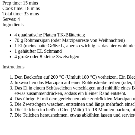
Prep time:
15 mins
Cook time:
18 mins
Total time:
33 mins
Serves:
4
Ingredients
4 quadratische Platten TK-Blätterteig
70 g Rohmarzipan (oder Marzipanreste von Weihnachten)
1 Ei (meins hatte Größe L, aber so wichtig ist das hier wohl nic
1 gehäufter EL Schmand
4 große oder 8 kleine Zwetschgen
Instructions
Den Backofen auf 200 °C (Umluft 180 °C) vorheizen. Ein Blech
Inzwischen das Marzipan auf einer Rohkostreibe reiben (oder, fal
Das Ei in einem Schüsselchen verschlagen und mithilfe eines Ba
etwas zusammendrücken, sodass ein kleiner Rand entsteht.
Das übrige Ei mit dem geriebenen oder zerdrückten Marzipan u
Die Zwetschgen waschen, entsteinen und längs mehrfach einschn
Die Teilchen im heißen Ofen (Mitte) 15–18 Minuten backen, bis
Die Teilchen herausnehmen, etwas abkühlen lassen und servier