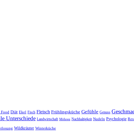
Geschma
Gefühle
Fleisch
Frühlingsküche
 Food
Diät
Ekel
Fisch
Genuss
lle Unterschiede
Nudeln
Psychologie
Res
Landwirtschaft
Nachhaltigkeit
Möhren
erlosung
Wildkräuter
Winterküche