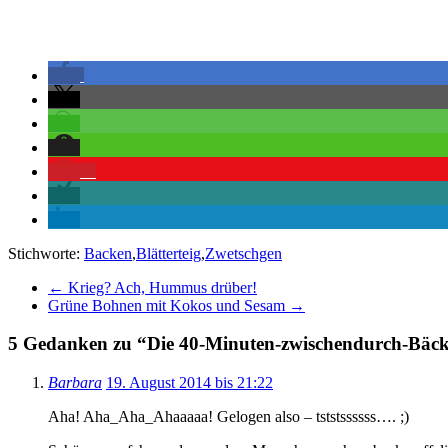
1
Stichworte:
Backen
,
Blätterteig
,
Zwetschgen
←
Krieg? Ach, Hummus drüber!
Grüne Bohnen mit Kokos und Sesam
→
5 Gedanken zu “
Die 40-Minuten-zwischendurch-Bäck
Barbara
19. August 2014 bis 21:22
Aha! Aha_Aha_Ahaaaaa! Gelogen also – tststssssss…. ;)