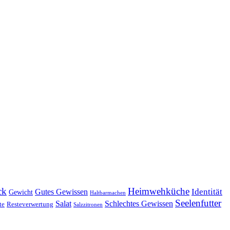
ck
Heimwehküche
Identität
Gutes Gewissen
Gewicht
Haltbarmachen
Seelenfutter
Salat
Schlechtes Gewissen
te
Resteverwertung
Salzzitronen