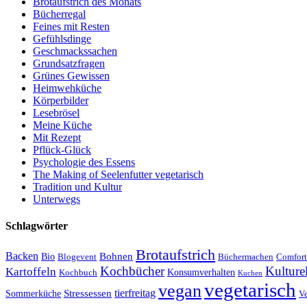
Brotaufstrich des Monats
Bücherregal
Feines mit Resten
Gefühlsdinge
Geschmackssachen
Grundsatzfragen
Grünes Gewissen
Heimwehküche
Körperbilder
Lesebrösel
Meine Küche
Mit Rezept
Pflück-Glück
Psychologie des Essens
The Making of Seelenfutter vegetarisch
Tradition und Kultur
Unterwegs
Schlagwörter
Brotaufstrich
Backen
Bohnen
Bio
Blogevent
Büchermachen
Comfort
Kochbücher
Kulture
Kartoffeln
Kochbuch
Konsumverhalten
Kuchen
vegetarisch
vegan
tierfreitag
Stressessen
Sommerküche
V