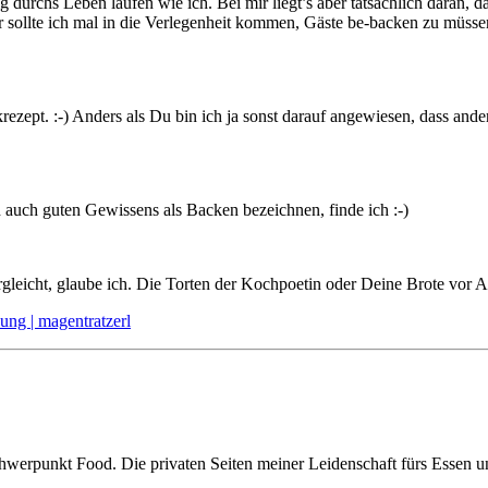
urchs Leben laufen wie ich. Bei mir liegt’s aber tatsächlich daran, da
ollte ich mal in die Verlegenheit kommen, Gäste be-backen zu müssen: 
ezept. :-) Anders als Du bin ich ja sonst darauf angewiesen, dass ande
 auch guten Gewissens als Backen bezeichnen, finde ich :-)
eicht, glaube ich. Die Torten der Kochpoetin oder Deine Brote vor Aug
ng | magentratzerl
hwerpunkt Food. Die privaten Seiten meiner Leidenschaft fürs Essen 