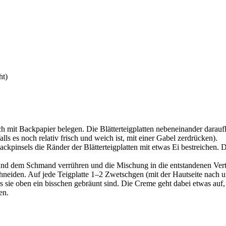
ht)
 mit Backpapier belegen. Die Blätterteigplatten nebeneinander darauf
ls es noch relativ frisch und weich ist, mit einer Gabel zerdrücken).
ckpinsels die Ränder der Blätterteigplatten mit etwas Ei bestreichen. 
nd dem Schmand verrühren und die Mischung in die entstandenen Vertie
eiden. Auf jede Teigplatte 1–2 Zwetschgen (mit der Hautseite nach un
 sie oben ein bisschen gebräunt sind. Die Creme geht dabei etwas auf,
en.