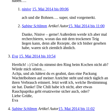
haben….
ninive
15. Mai 2014 bis 09:06
ach und die Bohnen…. super, sind vorgemerkt.
Sabine Schlimm
Artikel Autor
15. Mai 2014 bis 11:00
Danke, Ninive – gerne! Außerdem werde ich aber mal
recherchieren, woran das mit dem trockenen Teig
liegen kann, denn alle Rezepte, die ich bisher gesehen
habe, waren sich ziemlich ähnlich.
Eva
15. Mai 2014 bis 10:54
Herrlich! :-) Und du nimmst den Ring beim Kochen nicht ab?
Würde mich stören…
Achja, und als hättest du es geahnt, dass eine Packung
Wachtelbohnen auf meiner Anrichte steht und mich täglich an
ihren Verbrauch erinnert. Jetzt weiß ich, welche Bestimmnug
sie hat. Danke! Die Chili habe ich nicht, aber etwas
Rauchpaprika geht ersatzweise sicher auch, oder?
Liebe Grüße,
Eva
Sabine Schlimm
Artikel Autor
15. Mai 2014 bis 11:02