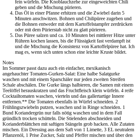
fein würfeln. Die Knoblauchzehe zur eingeweichten Chili
geben und die Mischung pürieren.
Das Öl in einer Pfanne erhitzen und die Zwiebel darin 5
Minuten anschwitzen. Bohnen und Chilipüree zugeben und
die Bohnen entweder mit dem Kartoffelstampfer zerdrücken
oder mit dem Pürierstab nicht zu glatt pürieren.
Das Püree salzen und ca. 10 Minuten bei mittlerer Hitze unter
Rühren kochen lassen, bis die Flüssigkeit fast verdampft ist
und die Mischung die Konsistenz von Kartoffelpüree hat. Ich
mag es, wenn sich unten schon eine leichte Kruste bildet.
Notes
Im Sommer passt dazu auch ein einfacher, mexikanisch
angehauchter Tomaten-Gurken-Salat: Eine halbe Salatgurke
waschen und mit einem Sparschäler nur jeden zweiten Streifen
Schale abschälen. Die Gurke längs halbieren, die Samen mit einem
Teelöffel herauskratzen und das Fruchtfleisch klein würfeln. 4 reife
Cocktailtomaten waschen, vierteln und das gallertartige Innere
entfernen.** Die Tomaten ebenfalls in Würfel schneiden. 2
Frühlingszwiebeln putzen, waschen und in Ringe schneiden. 1
Bund Koriandergrün nur falls nötig waschen und in dem Fall
gründlich trocken schütteln. Die Stielenden abschneiden und
Korianderblättchen mit saftigen Stängeln grob hacken. Alle Zutaten
mischen. Ein Dressing aus dem Saft von 1 Limette, 3 EL neutralem
Pflanzenöl, 1 Prise Zucker, Salz und Pfeffer mischen und über den