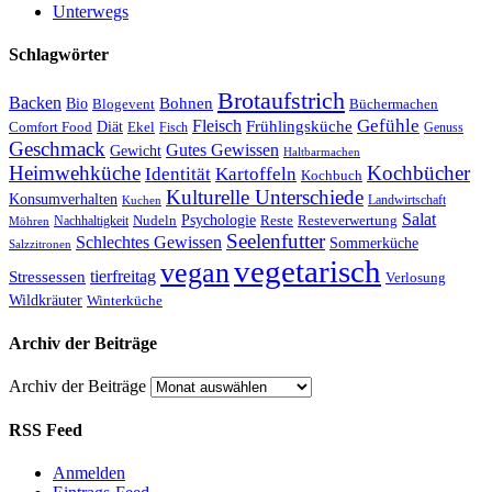
Unterwegs
Schlagwörter
Brotaufstrich
Backen
Bohnen
Bio
Blogevent
Büchermachen
Gefühle
Fleisch
Frühlingsküche
Comfort Food
Diät
Ekel
Fisch
Genuss
Geschmack
Gutes Gewissen
Gewicht
Haltbarmachen
Heimwehküche
Kochbücher
Kartoffeln
Identität
Kochbuch
Kulturelle Unterschiede
Konsumverhalten
Landwirtschaft
Kuchen
Salat
Nudeln
Psychologie
Reste
Resteverwertung
Nachhaltigkeit
Möhren
Seelenfutter
Schlechtes Gewissen
Sommerküche
Salzzitronen
vegetarisch
vegan
tierfreitag
Stressessen
Verlosung
Wildkräuter
Winterküche
Archiv der Beiträge
Archiv der Beiträge
RSS Feed
Anmelden