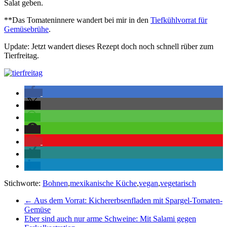
Salat geben.
**Das Tomateninnere wandert bei mir in den
Tiefkühlvorrat für
Gemüsebrühe
.
Update: Jetzt wandert dieses Rezept doch noch schnell rüber zum
Tierfreitag.
Stichworte:
Bohnen
,
mexikanische Küche
,
vegan
,
vegetarisch
←
Aus dem Vorrat: Kichererbsenfladen mit Spargel-Tomaten-
Gemüse
Eber sind auch nur arme Schweine: Mit Salami gegen