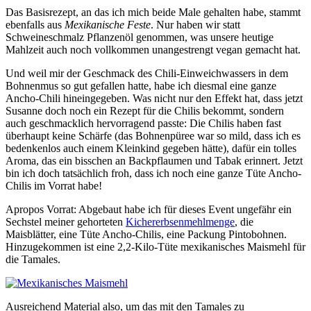
Das Basisrezept, an das ich mich beide Male gehalten habe, stammt
ebenfalls aus
Mexikanische Feste
. Nur haben wir statt
Schweineschmalz Pflanzenöl genommen, was unsere heutige
Mahlzeit auch noch vollkommen unangestrengt vegan gemacht hat.
Und weil mir der Geschmack des Chili-Einweichwassers in dem
Bohnenmus so gut gefallen hatte, habe ich diesmal eine ganze
Ancho-Chili hineingegeben. Was nicht nur den Effekt hat, dass jetzt
Susanne doch noch ein Rezept für die Chilis bekommt, sondern
auch geschmacklich hervorragend passte: Die Chilis haben fast
überhaupt keine Schärfe (das Bohnenpüree war so mild, dass ich es
bedenkenlos auch einem Kleinkind gegeben hätte), dafür ein tolles
Aroma, das ein bisschen an Backpflaumen und Tabak erinnert. Jetzt
bin ich doch tatsächlich froh, dass ich noch eine ganze Tüte Ancho-
Chilis im Vorrat habe!
Apropos Vorrat: Abgebaut habe ich für dieses Event ungefähr ein
Sechstel meiner gehorteten
Kichererbsenmehlmenge
, die
Maisblätter, eine Tüte Ancho-Chilis, eine Packung Pintobohnen.
Hinzugekommen ist eine 2,2-Kilo-Tüte mexikanisches Maismehl für
die Tamales.
Ausreichend Material also, um das mit den Tamales zu