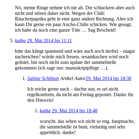
Nö, meine Ringe nehme ich nie ab. Die schlackern aber auch
nicht und stören daher nicht. Wegen der Chili:
Räucherpaprika geht in eine ganz andere Richtung. Aber ich
kann Dir gerne ein paar Ancho-Chilis schicken. Wie gesagt,
ich habe da noch eine ganze Tüte … Sag Bescheid!
katha
29. Mai 2014 bis 11:11
bitte das klingt spannend und wäre auch noch tierfrei – magst
nachreichen? würde mich freuen. sesamkuchen wird noch
gelistet, bin noch nicht zum update der sammelstelle
gekommen (ich sage nur: manuskriptpflege …).
Sabine Schlimm
Artikel Autor
29. Mai 2014 bis 18:38
Ich reiche gerne nach – dachte nur, es sei nicht
regelkonform, da nicht am Freitag gepostet. Danke für
den Hinweis!
katha
29. Mai 2014 bis 18:48
wurscht. das sehen wir nicht so eng. hauptsache,
die sammelstelle ist bunt, vielseitig und sehr
appetitlich. danke!