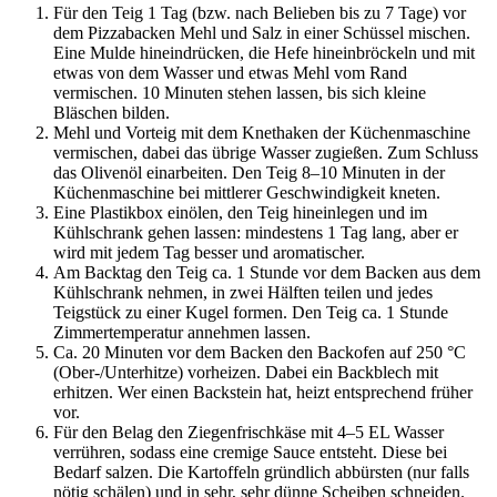
Für den Teig 1 Tag (bzw. nach Belieben bis zu 7 Tage) vor
dem Pizzabacken Mehl und Salz in einer Schüssel mischen.
Eine Mulde hineindrücken, die Hefe hineinbröckeln und mit
etwas von dem Wasser und etwas Mehl vom Rand
vermischen. 10 Minuten stehen lassen, bis sich kleine
Bläschen bilden.
Mehl und Vorteig mit dem Knethaken der Küchenmaschine
vermischen, dabei das übrige Wasser zugießen. Zum Schluss
das Olivenöl einarbeiten. Den Teig 8–10 Minuten in der
Küchenmaschine bei mittlerer Geschwindigkeit kneten.
Eine Plastikbox einölen, den Teig hineinlegen und im
Kühlschrank gehen lassen: mindestens 1 Tag lang, aber er
wird mit jedem Tag besser und aromatischer.
Am Backtag den Teig ca. 1 Stunde vor dem Backen aus dem
Kühlschrank nehmen, in zwei Hälften teilen und jedes
Teigstück zu einer Kugel formen. Den Teig ca. 1 Stunde
Zimmertemperatur annehmen lassen.
Ca. 20 Minuten vor dem Backen den Backofen auf 250 °C
(Ober-/Unterhitze) vorheizen. Dabei ein Backblech mit
erhitzen. Wer einen Backstein hat, heizt entsprechend früher
vor.
Für den Belag den Ziegenfrischkäse mit 4–5 EL Wasser
verrühren, sodass eine cremige Sauce entsteht. Diese bei
Bedarf salzen. Die Kartoffeln gründlich abbürsten (nur falls
nötig schälen) und in sehr, sehr dünne Scheiben schneiden.