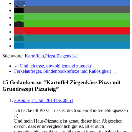
Stichworte:
Kartoffeln
,
Pizza
,
Ziegenkäse
←
Und ich esse, obwohl jemand zuguckt!
Ferkelaufreger, Sündenbockreflexe und Ratlosigkeit
→
15 Gedanken zu “
Kartoffel-Ziegenkäse-Pizza mit
Grundrezept Pizzateig
”
Susanne
14. Juli 2014 bis 08:51
Ich backe oft Pizza – das ist doch so ein Kinderlieblingsessen
:-)
Und mein Haus-Pizzateig ist genau dieser hier. Abgesehen
davon, dass er unvergleichlich gut ist, ist er auch
unvergleichlich praktisch, weil man in immer da haben kann