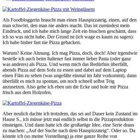
Als Foodbloggerin braucht man einen Hauspizzateig, einen, auf den
man schwört, den man nie anders macht. Das ist zumindest mein
Eindruck, und ich habe mich lange Zeit ein bisschen geschämt, dass
ich so was nicht habe. Der Grund ist (ich wage es kaum zu sagen):
Ich habe bisher fast nie Pizza gebacken.
Warum? Keine Ahnung. Ich mag Pizza, doch, doch! Aber irgendwie
bestelle ich auch beim Italiener fast immer lieber Pasta (oder ganz
was anderes) als Pizza. Und wenn mich das Bedürfnis überfällt,
abends Pizza auf dem Sofa zu essen und dabei auf dem Laptop
einen Film zu sehen (was ungefähr einmal im Jahr vorkommt), dann
überfällt es mich zu spontan, um noch schnell selbst Teig
anzusetzen. Also gehe ich eben um die Ecke und hole mir Pizza
frisch aus dem Holzofen.
Aber neulich dachte ich trotzdem, das sei auf Dauer kein Zustand im
Hause S., ich müsse jetzt mal endlich selbst in die Pizzaproduktion
einsteigen. Und dann hatte ich die großartige Idee, eine Serie draus
zu machen: „Auf der Suche nach dem Hauspizzateig“. Oder so. Da
könnte ich (so meine Vorstellung) ja eine ganze Reihe von