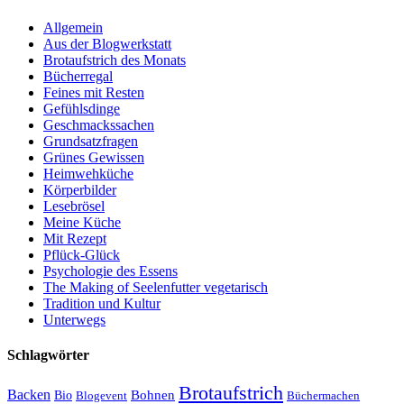
Allgemein
Aus der Blogwerkstatt
Brotaufstrich des Monats
Bücherregal
Feines mit Resten
Gefühlsdinge
Geschmackssachen
Grundsatzfragen
Grünes Gewissen
Heimwehküche
Körperbilder
Lesebrösel
Meine Küche
Mit Rezept
Pflück-Glück
Psychologie des Essens
The Making of Seelenfutter vegetarisch
Tradition und Kultur
Unterwegs
Schlagwörter
Brotaufstrich
Backen
Bohnen
Bio
Blogevent
Büchermachen