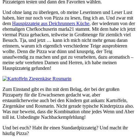
Pizzateigen testen und dann den Favoriten wählen.
Und ohne lang zu überlegen, ob meine Leserinnen und Leser Lust
haben, hier nur noch von Pizza zu lesen, fing ich an. Und zwar mit
dem
Hauspizzateig aus Deichrunners Küche
, der wiederum von der
ehemaligen Chefkochuserin marla21 stammt. Mit dem habe ich jetzt
viermal Pizza gebacken, teilweise in Großmenge für ziemlich viel
Besuch. Tja, und jetzt … kann ich mich nicht mehr genau daran
erinnern, warum ich eigentlich verschiedene Teige ausprobieren
wollte. Denn die Pizza war dünn und knusprig, der Teig
unaufwendig zu machen und gut zu verarbeiten, dazu aromatisch –
meine sehr verehrten Damen und Herren, ich habe meinen
Hauspizzateig gefunden!
Zum Einstand gibt es ihn mit dem Belag, der bei der großen
Pizzaparty für die Erwachsenen gedacht war, aber
erstaunlicherweise auch bei den Kindern gut ankam: Kartoffeln,
Ziegenkäse und Rosmarin. Nicht gerade typische Kinderpizza also.
Was nur beweist, dass die Kombination ohne jedes Wenn und Aber
toll ist. Unbedingte Nachbackempfehlung!
Und bei euch? Habt ihr einen Standardpizzateig? Und macht ihr
häufig Pizza?