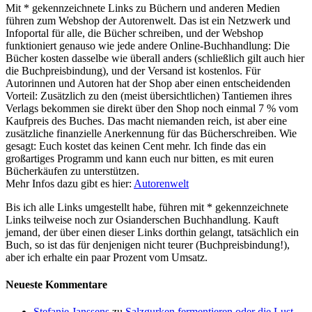
Mit * gekennzeichnete Links zu Büchern und anderen Medien
führen zum Webshop der Autorenwelt. Das ist ein Netzwerk und
Infoportal für alle, die Bücher schreiben, und der Webshop
funktioniert genauso wie jede andere Online-Buchhandlung: Die
Bücher kosten dasselbe wie überall anders (schließlich gilt auch hier
die Buchpreisbindung), und der Versand ist kostenlos. Für
Autorinnen und Autoren hat der Shop aber einen entscheidenden
Vorteil: Zusätzlich zu den (meist übersichtlichen) Tantiemen ihres
Verlags bekommen sie direkt über den Shop noch einmal 7 % vom
Kaufpreis des Buches. Das macht niemanden reich, ist aber eine
zusätzliche finanzielle Anerkennung für das Bücherschreiben. Wie
gesagt: Euch kostet das keinen Cent mehr. Ich finde das ein
großartiges Programm und kann euch nur bitten, es mit euren
Bücherkäufen zu unterstützen.
Mehr Infos dazu gibt es hier:
Autorenwelt
Bis ich alle Links umgestellt habe, führen mit * gekennzeichnete
Links teilweise noch zur Osianderschen Buchhandlung. Kauft
jemand, der über einen dieser Links dorthin gelangt, tatsächlich ein
Buch, so ist das für denjenigen nicht teurer (Buchpreisbindung!),
aber ich erhalte ein paar Prozent vom Umsatz.
Neueste Kommentare
Stefanie Janssens
zu
Salzgurken fermentieren oder die Lust