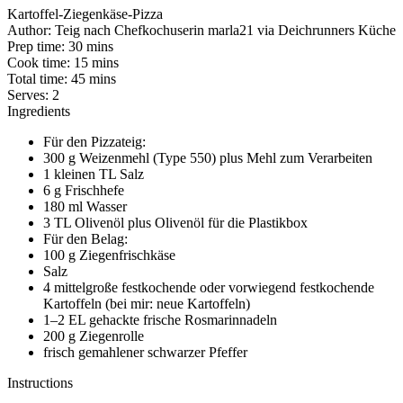
Kartoffel-Ziegenkäse-Pizza
Author:
Teig nach Chefkochuserin marla21 via Deichrunners Küche
Prep time:
30 mins
Cook time:
15 mins
Total time:
45 mins
Serves:
2
Ingredients
Für den Pizzateig:
300 g Weizenmehl (Type 550) plus Mehl zum Verarbeiten
1 kleinen TL Salz
6 g Frischhefe
180 ml Wasser
3 TL Olivenöl plus Olivenöl für die Plastikbox
Für den Belag:
100 g Ziegenfrischkäse
Salz
4 mittelgroße festkochende oder vorwiegend festkochende
Kartoffeln (bei mir: neue Kartoffeln)
1–2 EL gehackte frische Rosmarinnadeln
200 g Ziegenrolle
frisch gemahlener schwarzer Pfeffer
Instructions