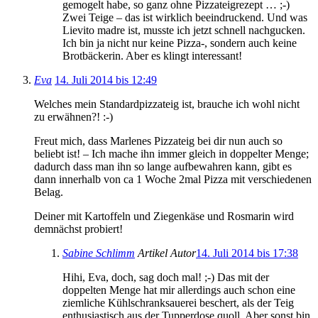
gemogelt habe, so ganz ohne Pizzateigrezept … ;-)
Zwei Teige – das ist wirklich beeindruckend. Und was
Lievito madre ist, musste ich jetzt schnell nachgucken.
Ich bin ja nicht nur keine Pizza-, sondern auch keine
Brotbäckerin. Aber es klingt interessant!
Eva
14. Juli 2014 bis 12:49
Welches mein Standardpizzateig ist, brauche ich wohl nicht
zu erwähnen?! :-)
Freut mich, dass Marlenes Pizzateig bei dir nun auch so
beliebt ist! – Ich mache ihn immer gleich in doppelter Menge;
dadurch dass man ihn so lange aufbewahren kann, gibt es
dann innerhalb von ca 1 Woche 2mal Pizza mit verschiedenen
Belag.
Deiner mit Kartoffeln und Ziegenkäse und Rosmarin wird
demnächst probiert!
Sabine Schlimm
Artikel Autor
14. Juli 2014 bis 17:38
Hihi, Eva, doch, sag doch mal! ;-) Das mit der
doppelten Menge hat mir allerdings auch schon eine
ziemliche Kühlschranksauerei beschert, als der Teig
enthusiastisch aus der Tupperdose quoll. Aber sonst bin