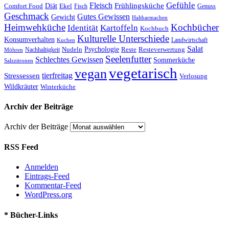
Gefühle
Fleisch
Frühlingsküche
Comfort Food
Diät
Ekel
Fisch
Genuss
Geschmack
Gutes Gewissen
Gewicht
Haltbarmachen
Heimwehküche
Kochbücher
Kartoffeln
Identität
Kochbuch
Kulturelle Unterschiede
Konsumverhalten
Landwirtschaft
Kuchen
Salat
Nudeln
Psychologie
Reste
Resteverwertung
Nachhaltigkeit
Möhren
Seelenfutter
Schlechtes Gewissen
Sommerküche
Salzzitronen
vegetarisch
vegan
tierfreitag
Stressessen
Verlosung
Wildkräuter
Winterküche
Archiv der Beiträge
Archiv der Beiträge
RSS Feed
Anmelden
Eintrags-Feed
Kommentar-Feed
WordPress.org
* Bücher-Links