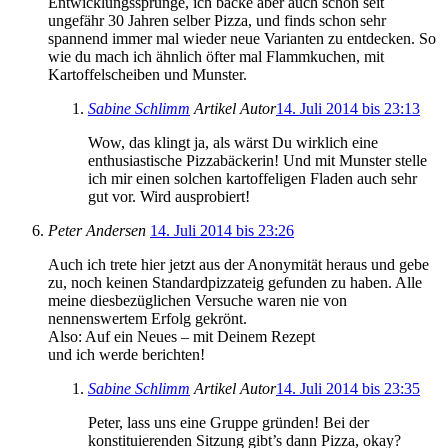
Entwicklungssprünge, ich backe aber auch schon seit
ungefähr 30 Jahren selber Pizza, und finds schon sehr
spannend immer mal wieder neue Varianten zu entdecken. So
wie du mach ich ähnlich öfter mal Flammkuchen, mit
Kartoffelscheiben und Munster.
Sabine Schlimm
Artikel Autor
14. Juli 2014 bis 23:13
Wow, das klingt ja, als wärst Du wirklich eine
enthusiastische Pizzabäckerin! Und mit Munster stelle
ich mir einen solchen kartoffeligen Fladen auch sehr
gut vor. Wird ausprobiert!
Peter Andersen
14. Juli 2014 bis 23:26
Auch ich trete hier jetzt aus der Anonymität heraus und gebe
zu, noch keinen Standardpizzateig gefunden zu haben. Alle
meine diesbezüglichen Versuche waren nie von
nennenswertem Erfolg gekrönt.
Also: Auf ein Neues – mit Deinem Rezept
und ich werde berichten!
Sabine Schlimm
Artikel Autor
14. Juli 2014 bis 23:35
Peter, lass uns eine Gruppe gründen! Bei der
konstituierenden Sitzung gibt’s dann Pizza, okay?