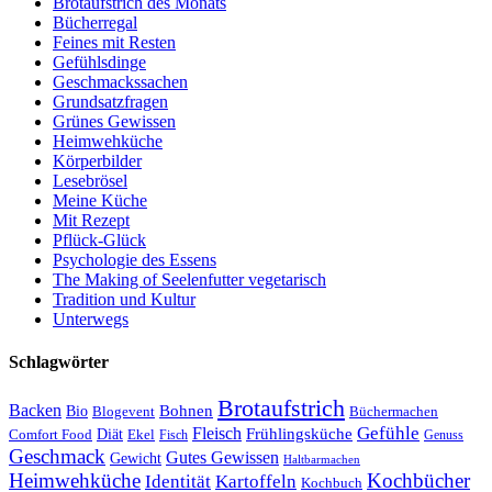
Brotaufstrich des Monats
Bücherregal
Feines mit Resten
Gefühlsdinge
Geschmackssachen
Grundsatzfragen
Grünes Gewissen
Heimwehküche
Körperbilder
Lesebrösel
Meine Küche
Mit Rezept
Pflück-Glück
Psychologie des Essens
The Making of Seelenfutter vegetarisch
Tradition und Kultur
Unterwegs
Schlagwörter
Brotaufstrich
Backen
Bohnen
Bio
Blogevent
Büchermachen
Gefühle
Fleisch
Frühlingsküche
Comfort Food
Diät
Ekel
Fisch
Genuss
Geschmack
Gutes Gewissen
Gewicht
Haltbarmachen
Heimwehküche
Kochbücher
Kartoffeln
Identität
Kochbuch