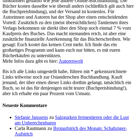
funktioniert genauso wie jede andere Online-Buchhandlung: Die
Bücher kosten dasselbe wie überall anders (schließlich gilt auch hier
die Buchpreisbindung), und der Versand ist kostenlos. Für
Autorinnen und Autoren hat der Shop aber einen entscheidenden
Vorteil: Zusätzlich zu den (meist übersichtlichen) Tantiemen ihres
Verlags bekommen sie direkt über den Shop noch einmal 7 % vom
Kaufpreis des Buches. Das macht niemanden reich, ist aber eine
zusätzliche finanzielle Anerkennung für das Bücherschreiben. Wie
gesagt: Euch kostet das keinen Cent mehr. Ich finde das ein
großartiges Programm und kann euch nur bitten, es mit euren
Bücherkäufen zu unterstützen.
Mehr Infos dazu gibt es hier:
Autorenwelt
Bis ich alle Links umgestellt habe, führen mit * gekennzeichnete
Links teilweise noch zur Osianderschen Buchhandlung. Kauft
jemand, der über einen dieser Links dorthin gelangt, tatsächlich ein
Buch, so ist das für denjenigen nicht teurer (Buchpreisbindung!),
aber ich erhalte ein paar Prozent vom Umsatz.
Neueste Kommentare
Stefanie Janssens
zu
Salzgurken fermentieren oder die Lust
am Unberechenbaren
Carla Rautmann
zu
Brotaufstrich des Monats: Schabziger-
Aufstrich