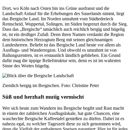
Dort, wo Köln nach Osten hin ins Grüne ausfranst und die
Landschaft Anlauf für die Erhebungen des Sauerlands nimmt, liegt
das Bergische Land. Im Norden umrahmt vom Städtedreieck
Remscheid, Wuppertal, Solingen, im Süden begrenzt durch die Sieg.
Dass das „Bergische“ tatsächlich auch reichlich bergig und hügelig
ist, ist ein drolliger Zufall. Denn ihren Namen verdankt die Region
dem historischen Herzogtum Berg mit seinen gleichnamigen
Landesherren. Beliebt ist das Bergische Land heute vor allem als
Ausflugs- und Wanderregion. Und obwohl es umrahmt ist von
Ballungszentren, ist es erstaunlich ländlich geblieben. Ein Grund
dafür mag die üppige Reliefstruktur sein, denn es ist im wahrsten
Sinne des Wortes hügelig.
Ziemlich bergig im Bergischen. Foto: Christine Peter
Süß und herzhaft mutig vermischt
Wer sich heute zum Wandern ins Bergische begibt und Rast macht
in einem der zahlreichen Ausflugslokale, hat gute Chancen, eine
waschechte Bergische Kaffeetafel genießen zu dürfen. Dabei ist es
nahezu egal, zu welcher Tageszeit diese zu sich genommen wird,
denn die Vielfalt der enthaltenen Speisen garantiert: Hier ist für jedes