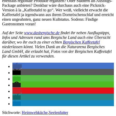
ebenfalls regionale Produkte ergänzen? Oder Städtern als Ausflugs-
Package anbieten? Denkbar wäre durchaus auch eine Picknick-
Version à la „Kaffeetafel to go“. Wer weiß, vielleicht erwacht die
Kaffeetafel ja irgendwann aus ihrem Dornröschenschlaf und erreicht
einen ungeahnten, ganz neuen Kultstatus. Sodenn: Findige
Gastronomen voran!
Auf der Seite
www.dasbergische.de
findet ihr neben Ausflugstipps,
Infos und Adressen rund ums Bergische Land auch eine Übersicht
darüber, wo ihr euch zu einer echten
Bergischen Kaffeetafel
niederlassen könnt. Vielen Dank an die Naturarena Bergisches
Land GmbH, die erlaubt hat, Fotos von der Bergischen Kaffeetafel
für diesen Artikel zu verwenden.
Stichworte:
Heimwehküche
,
Seelenfutter