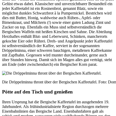
Gelüst etwas dabei. Klassischer und unverzichtbarer Bestandteil ein
jeder Kaffeetafel ist ein Rosinenbrot, genannt Blatz, sowie ein
möglichst dunkles Schwarzbrot à la Pumpernickel. Bestrichen wird
dies mit Butter, Honig, wahlweise auch Rüben-, Apfel- oder
Birnenkraut, und Milchreis (!) sowie einer guten Ladung Zimt und
Zucker on top. Ebenfalls ein Muss sind selbstverständlich die
Bergischen Waffeln mit heißen Kirschen und Sahne. Die Abteilung
Herzhaftes enthält Blut- und Leberwurst, Schinken, mancherorts
gekochte Eier oder Rührei. Dreh- und Angelpunkt jeder Kaffeetafel
ist selbstverständlich der Kaffee, serviert in der sogenannten
Dröppelminna, einer schweren bauchigen, metallenen Kaffeekanne
mit Zapfhahn. Gegessen wird munter durcheinander, gerne auch
über Stunden hinweg. Damit sich im Magen alles gut verträgt, steht
am Ende (oder zwischendurch) ein Bergischer Korn parat.
Die Dröppelminna thront über der Bergischen Kaffeetafel. Foto: Dom
Pötte auf den Tisch und genießen
Ihren Ursprung hat die Bergische Kaffeetafel im ausgehenden 19.
Jahrhundert. Als frühindustrialisierte Region durchzogen mehrere
Eisenbahnlinien das Bergische Land. Eisenbahnfahren galt als
schick und modern, weswegen viele wohlhabende Bürger aus den