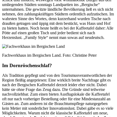
umliegenden Städten sonntags Landpartien ins „Bergische“
unternahmen. Die gewitzte ländliche Bevölkerung ließ es sich nicht
nehmen, den zahlungskräftigen Städtern ordentlich aufzutischen. Im
wahrsten Sinne des Wortes, denn kurzerhand wurden Tische nach
draußen getragen und üppig mit dem bestückt, was Haus und Hof
zu bieten hatten. Noch heute heißt es bei der Kaffeetafel daher: Alle
Pötte auf einen großen Tisch und jeder bedient sich nach
Herzenslust. „Family Style“ nennt man sowas auf neudeutsch.
Fachwerkhaus im Bergischen Land. Foto: Christine Peter
Im Dornröschenschlaf?
Als Tradition gepflegt und von den Tourismusverantwortlichen der
Region fleißig angepriesen: Eine wirklich breite Nachfrage gibt es
nach der Bergischen Kaffeetafel derzeit leider eher nicht. Dabei
hätte sie ohne Frage das Zeug dazu. Die Gründe sind teilweise
nachvollziehbar. Zum einen bieten Ausflugslokale die Kaffeetafel
oft nur nach vorheriger Bestellung oder für eine Mindestanzahl an
Gästen an. Zum anderen ist die Brauchtumspflege naturgegeben
kein Metier mit sonderlicher Innovationslust. Dabei gäbe es so viele
Möglichkeiten. Warum nicht die klassische Kaffeetafel um neue,