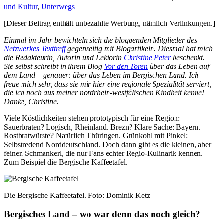
und Kultur
,
Unterwegs
[Dieser Beitrag enthält unbezahlte Werbung, nämlich Verlinkungen.]
Einmal im Jahr bewichteln sich die bloggenden Mitglieder des
Netzwerkes Texttreff
gegenseitig mit Blogartikeln. Diesmal hat mich
die Redakteurin, Autorin und Lektorin
Christine Peter
beschenkt.
Sie selbst schreibt in ihrem Blog
Vor den Toren
über das Leben auf
dem Land – genauer: über das Leben im Bergischen Land. Ich
freue mich sehr, dass sie mir hier eine regionale Spezialität serviert,
die ich noch aus meiner nordrhein-westfälischen Kindheit kenne!
Danke, Christine.
Viele Köstlichkeiten stehen prototypisch für eine Region:
Sauerbraten? Logisch, Rheinland. Brezn? Klare Sache: Bayern.
Rostbratwürste? Natürlich Thüringen. Grünkohl mit Pinkel:
Selbstredend Norddeutschland. Doch dann gibt es die kleinen, aber
feinen Schmankerl, die nur Fans echter Regio-Kulinarik kennen.
Zum Beispiel die Bergische Kaffeetafel.
Die Bergische Kaffeetafel. Foto: Dominik Ketz
Bergisches Land – wo war denn das noch gleich?