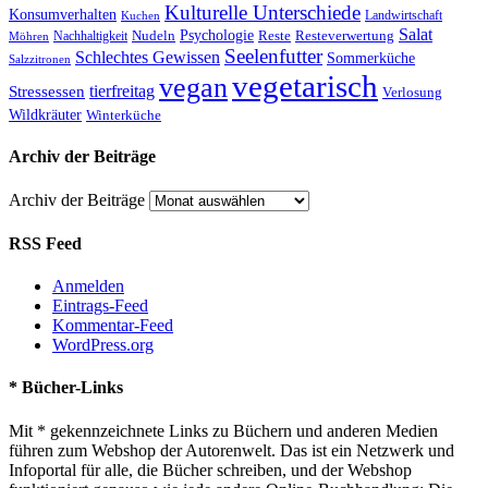
Kulturelle Unterschiede
Konsumverhalten
Landwirtschaft
Kuchen
Salat
Nudeln
Psychologie
Reste
Resteverwertung
Nachhaltigkeit
Möhren
Seelenfutter
Schlechtes Gewissen
Sommerküche
Salzzitronen
vegetarisch
vegan
tierfreitag
Stressessen
Verlosung
Wildkräuter
Winterküche
Archiv der Beiträge
Archiv der Beiträge
RSS Feed
Anmelden
Eintrags-Feed
Kommentar-Feed
WordPress.org
* Bücher-Links
Mit * gekennzeichnete Links zu Büchern und anderen Medien
führen zum Webshop der Autorenwelt. Das ist ein Netzwerk und
Infoportal für alle, die Bücher schreiben, und der Webshop