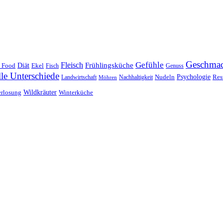
Geschma
Gefühle
Fleisch
Frühlingsküche
 Food
Diät
Ekel
Fisch
Genuss
lle Unterschiede
Nudeln
Psychologie
Res
Landwirtschaft
Nachhaltigkeit
Möhren
erlosung
Wildkräuter
Winterküche