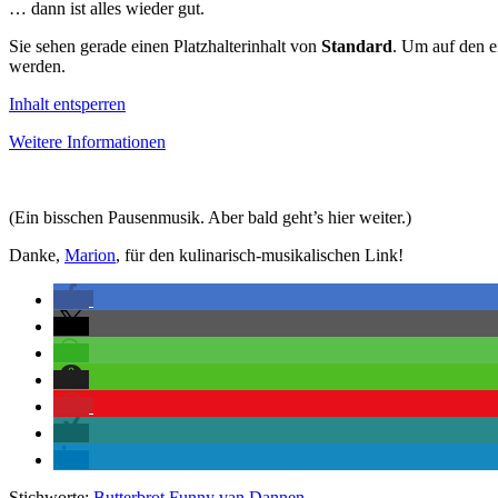
… dann ist alles wieder gut.
Sie sehen gerade einen Platzhalterinhalt von
Standard
. Um auf den ei
werden.
Inhalt entsperren
Weitere Informationen
(Ein bisschen Pausenmusik. Aber bald geht’s hier weiter.)
Danke,
Marion
, für den kulinarisch-musikalischen Link!
Stichworte:
Butterbrot
,
Funny van Dannen