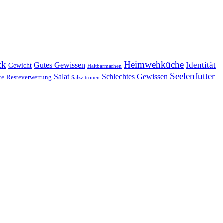
ck
Heimwehküche
Identität
Gutes Gewissen
Gewicht
Haltbarmachen
Seelenfutter
Salat
Schlechtes Gewissen
te
Resteverwertung
Salzzitronen