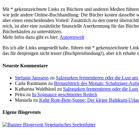
Mit * gekennzeichnete Links zu Büchern und anderen Medien führen z
wie jede andere Online-Buchhandlung: Die Bücher kosten dasselbe wie 
aber einen entscheidenden Vorteil: Zusätzlich zu den (meist übersi
reich, ist aber eine zusätzliche finanzielle Anerkennung für das Büch
Bücherkäufen zu unterstützen.
Mehr Infos dazu gibt es hier:
Autorenwelt
Bis ich alle Links umgestellt habe, führen mit * gekennzeichnete Link
das für denjenigen nicht teurer (Buchpreisbindung!), aber ich erhalte
Neueste Kommentare
Stefanie Janssens
zu
Salzgurken fermentieren oder die Lust a
Carla Rautmann
zu
Brotaufstrich des Monats: Schabziger-Aufst
Katharina Waldhäusl
zu
Salzgurken fermentieren oder die Lus
Petra
zu
In Sojasauce geschmorter Rettich
Manuela
zu
Kalte Rote-Bete-Suppe: Der kleine Baltikum-Urla
Eigene Blogevents