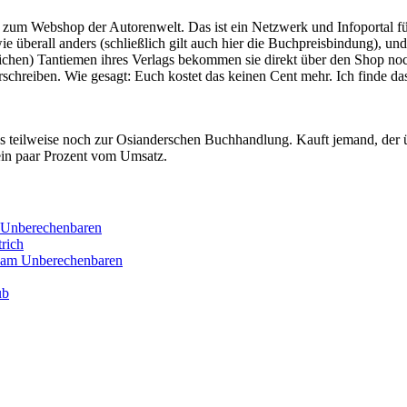
um Webshop der Autorenwelt. Das ist ein Netzwerk und Infoportal für
überall anders (schließlich gilt auch hier die Buchpreisbindung), und
chtlichen) Tantiemen ihres Verlags bekommen sie direkt über den Shop
erschreiben. Wie gesagt: Euch kostet das keinen Cent mehr. Ich finde d
s teilweise noch zur Osianderschen Buchhandlung. Kauft jemand, der übe
 ein paar Prozent vom Umsatz.
m Unberechenbaren
rich
t am Unberechenbaren
ub