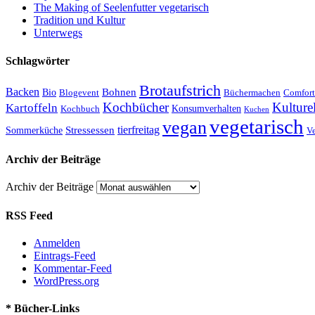
The Making of Seelenfutter vegetarisch
Tradition und Kultur
Unterwegs
Schlagwörter
Brotaufstrich
Backen
Bohnen
Bio
Blogevent
Büchermachen
Comfort
Kochbücher
Kulture
Kartoffeln
Kochbuch
Konsumverhalten
Kuchen
vegetarisch
vegan
tierfreitag
Stressessen
Sommerküche
V
Archiv der Beiträge
Archiv der Beiträge
RSS Feed
Anmelden
Eintrags-Feed
Kommentar-Feed
WordPress.org
* Bücher-Links