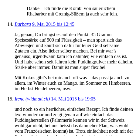
Danke – ich finde die Kombi von säuerlichem
Rhabarber mit Cremig-Süßem ja auch sehr fein.
Barbara
9. Mai 2015 bis 12:45
Ja, genau, Du bringst es auf den Punkt: 35 Gramm
Speisestärke auf 500 ml Flüssigkeit – man spart sich das
Abwiegen und kauft sich dafür für teuer Geld seltsame
Zutaten ein. Also lieber selber machen. Bei mir war’s
genauso, irgendwann kam ich dahinter, wie einfach das ist.
Und habe schon seit Jahren kein Puddingpulver mehr daheim,
Stärke aber immer. Damit ist man super flexibel.
Mit Kokos gibt’s bei mir auch oft was – das passt ja auch zu
allem, im Winter auch zu Mango, im Sommer zu Himbeeren,
im Herbst Heidelbeeren, usw.
Irene (widmatt.ch)
14. Mai 2015 bis 19:05
und noch so ein herrliches, einfaches Rezept. Ich finde deinen
text wunderbar und zeigt genau auf wie einfach das
Puddingherstellen (Falmmerie kennen wir in der Schweiz
wohl gar nicht, bei uns heisst das dann eher Flan, was wohl
vom Französischen kommt) ist. Trotz einfachheit noch mit der