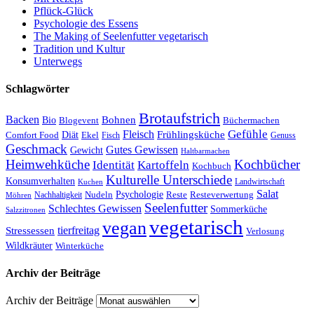
Pflück-Glück
Psychologie des Essens
The Making of Seelenfutter vegetarisch
Tradition und Kultur
Unterwegs
Schlagwörter
Brotaufstrich
Backen
Bohnen
Bio
Blogevent
Büchermachen
Gefühle
Fleisch
Frühlingsküche
Comfort Food
Diät
Ekel
Fisch
Genuss
Geschmack
Gutes Gewissen
Gewicht
Haltbarmachen
Heimwehküche
Kochbücher
Kartoffeln
Identität
Kochbuch
Kulturelle Unterschiede
Konsumverhalten
Landwirtschaft
Kuchen
Salat
Nudeln
Psychologie
Reste
Resteverwertung
Nachhaltigkeit
Möhren
Seelenfutter
Schlechtes Gewissen
Sommerküche
Salzzitronen
vegetarisch
vegan
tierfreitag
Stressessen
Verlosung
Wildkräuter
Winterküche
Archiv der Beiträge
Archiv der Beiträge