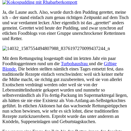
Ja, die Laune auch. Also, wurde durch den Pudding gerettet, meine
ich – der stand einfach zum genau richtigen Zeitpunkt auf dem Tisch
und war verdammt lecker. Aber eigentlich ist das „gerettet“ anders
gemeint. Gerettet wird heute der Pudding, und zwar synchron auf
etlichen Foodblogs von einer Gruppe unerschrockener Retterinnen
und Retter.
Mit dem Rettungsring losgestapft sind im letzten Jahr ein paar
Foodbloggerinnen rund um die
Turbohausfrau
und die
Giftige
Blonde.
Die beiden stellten nämlich eines Tages entsetzt fest, dass
traditionelle Rezepte einfach verschwinden: weil sich keiner mehr
die Mühe macht, sie richtig gut zuzubereiten, weil sie von allerlei
Exotischem verdrängt werden oder weil sie von der
Lebensmittelindustrie gekapert wurden und nunmehr so
selbstverständlich als Fix-fertig-Packung im Supermarktregal liegen,
als hätten sie nie eine Existenz als Von-Anfang-an-Selbstgekochtes
geführt. In etlichen Aktionen hat das wachsende Rettungstrüppchen
nun schon bewiesen, wie sehr es sich lohnt, diese traditionellen
Rezepte zurückzuerobern. Erprobt wurde das unter anderem an
Knödeln, Suppeneinlagen und Geburtstagskuchen.