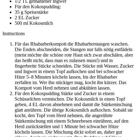
1/2 TL gemahlener Ingwer
Für den Kokospudding:
35 g Speisestärke
2 EL Zucker
500 ml Kokosmilch
Instructions
Für das Rhabarberkompott die Rhabarberstangen waschen.
Die Enden abschneiden, die Stangen nur falls nötig entfädeln
(meist möchte die schöne rote Haut sich zwar abschälen, aber
das heißt nicht, dass man es zulassen muss!) und in
fingerbreite Stücke schneiden. Die Stücke mit Wasser, Zucker
und Ingwer in einem Topf aufkochen und bei schwacher
Hitze 5–8 Minuten köcheln lassen, bis der Rhabarber
zerfallen ist. Wer ihn stückiger mag, kocht ihn kürzer. Das
Kompott vom Herd nehmen und abkühlen lassen.
Für den Kokospudding Stärke und Zucker in einem
Schüsselchen vermischen. Die Kokosmilch in einen Topf
geben, 4 EL davon abnehmen und damit die Stärkemischung
glatt anrühren. Die übrige Kokosmilch aufkochen. Sobald sie
kocht, den Topf vom Herd nehmen, die angerührte
Stärkemischung mit einem Schneebesen einrühren, auf den
Herd zurückstellen und 1 Minute bei schwacher Hitze
köcheln lassen. Die Mischung dickt sofort an, daher gut