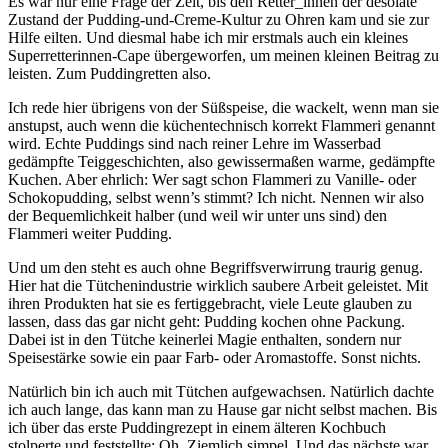
Es war nur eine Frage der Zeit, bis den Retter_innen der desolate
Zustand der Pudding-und-Creme-Kultur zu Ohren kam und sie zur
Hilfe eilten. Und diesmal habe ich mir erstmals auch ein kleines
Superretterinnen-Cape übergeworfen, um meinen kleinen Beitrag zu
leisten. Zum Puddingretten also.
Ich rede hier übrigens von der Süßspeise, die wackelt, wenn man sie
anstupst, auch wenn die küchentechnisch korrekt Flammeri genannt
wird. Echte Puddings sind nach reiner Lehre im Wasserbad
gedämpfte Teiggeschichten, also gewissermaßen warme, gedämpfte
Kuchen. Aber ehrlich: Wer sagt schon Flammeri zu Vanille- oder
Schokopudding, selbst wenn’s stimmt? Ich nicht. Nennen wir also
der Bequemlichkeit halber (und weil wir unter uns sind) den
Flammeri weiter Pudding.
Und um den steht es auch ohne Begriffsverwirrung traurig genug.
Hier hat die Tütchenindustrie wirklich saubere Arbeit geleistet. Mit
ihren Produkten hat sie es fertiggebracht, viele Leute glauben zu
lassen, dass das gar nicht geht: Pudding kochen ohne Packung.
Dabei ist in den Tütche keinerlei Magie enthalten, sondern nur
Speisestärke sowie ein paar Farb- oder Aromastoffe. Sonst nichts.
Natürlich bin ich auch mit Tütchen aufgewachsen. Natürlich dachte
ich auch lange, das kann man zu Hause gar nicht selbst machen. Bis
ich über das erste Puddingrezept in einem älteren Kochbuch
stolperte und feststellte: Oh. Ziemlich simpel. Und das nächste war