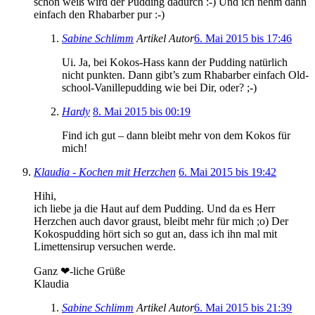
schön weiß wird der Pudding dadurch :-) Und ich nehm dann
einfach den Rhabarber pur :-)
Sabine Schlimm
Artikel Autor
6. Mai 2015 bis 17:46
Ui. Ja, bei Kokos-Hass kann der Pudding natürlich
nicht punkten. Dann gibt’s zum Rhabarber einfach Old-
school-Vanillepudding wie bei Dir, oder? ;-)
Hardy
8. Mai 2015 bis 00:19
Find ich gut – dann bleibt mehr von dem Kokos für
mich!
Klaudia - Kochen mit Herzchen
6. Mai 2015 bis 19:42
Hihi,
ich liebe ja die Haut auf dem Pudding. Und da es Herr
Herzchen auch davor graust, bleibt mehr für mich ;o) Der
Kokospudding hört sich so gut an, dass ich ihn mal mit
Limettensirup versuchen werde.
Ganz ❤-liche Grüße
Klaudia
Sabine Schlimm
Artikel Autor
6. Mai 2015 bis 21:39