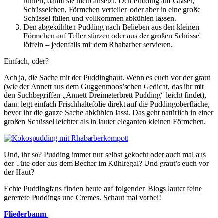
rühren, damit sie nicht ansetzt. Den Pudding auf Gläser,
Schüsselchen, Förmchen verteilen oder aber in eine große
Schüssel füllen und vollkommen abkühlen lassen.
Den abgekühlten Pudding nach Belieben aus den kleinen
Förmchen auf Teller stürzen oder aus der großen Schüssel
löffeln – jedenfalls mit dem Rhabarber servieren.
Einfach, oder?
Ach ja, die Sache mit der Puddinghaut. Wenn es euch vor der graut
(wie der Annett aus dem Guggenmoos’schen Gedicht, das ihr mit
den Suchbegriffen „Annett Dreimeterbrett Pudding“ leicht findet),
dann legt einfach Frischhaltefolie direkt auf die Puddingoberfläche,
bevor ihr die ganze Sache abkühlen lasst. Das geht natürlich in einer
großen Schüssel leichter als in lauter eleganten kleinen Förmchen.
Und, ihr so? Pudding immer nur selbst gekocht oder auch mal aus
der Tüte oder aus dem Becher im Kühlregal? Und graut’s euch vor
der Haut?
Echte Puddingfans finden heute auf folgenden Blogs lauter feine
gerettete Puddings und Cremes. Schaut mal vorbei!
Fliederbaum