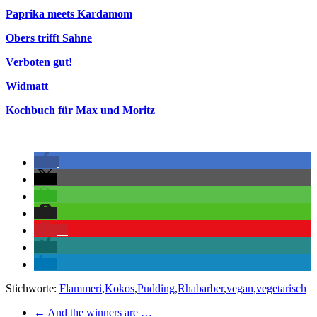
Paprika meets Kardamom
Obers trifft Sahne
Verboten gut!
Widmatt
Kochbuch für Max und Moritz
2
Stichworte:
Flammeri
,
Kokos
,
Pudding
,
Rhabarber
,
vegan
,
vegetarisch
←
And the winners are …