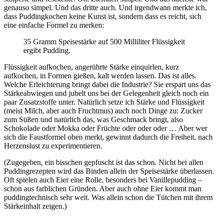
genauso simpel. Und das dritte auch. Und irgendwann merkte ich,
dass Puddingkochen keine Kunst ist, sondern dass es reicht, sich
eine einfache Formel zu merken:
35 Gramm Speisestärke auf 500 Milliliter Flüssigkeit
ergibt Pudding.
Flüssigkeit aufkochen, angerührte Stärke einquirlen, kurz
aufkochen, in Formen gießen, kalt werden lassen. Das ist alles.
Welche Erleichterung bringt dabei die Industrie? Sie erspart uns das
Stärkeabwiegen und jubelt uns bei der Gelegenheit gleich noch ein
paar Zusatzstoffe unter. Natürlich setze ich Stärke und Flüssigkeit
(meist Milch, aber auch Fruchtmus) auch noch Dinge zu: Zucker
zum Süßen und natürlich das, was Geschmack bringt, also
Schokolade oder Mokka oder Früchte oder oder oder … Aber wer
sich die Faustformel oben merkt, gewinnt dadurch die Freiheit, nach
Herzenslust zu experimentieren.
(Zugegeben, ein bisschen gepfuscht ist das schon. Nicht bei allen
Puddingrezepten wird das Binden allein der Speisestärke überlassen.
Oft spielen auch Eier eine Rolle, besonders bei Vanillepudding –
schon aus farblichen Gründen. Aber auch ohne Eier kommt man
puddingtechnisch sehr weit. Was allein schon die Tütchen mit ihrem
Stärkeinhalt zeigen.)