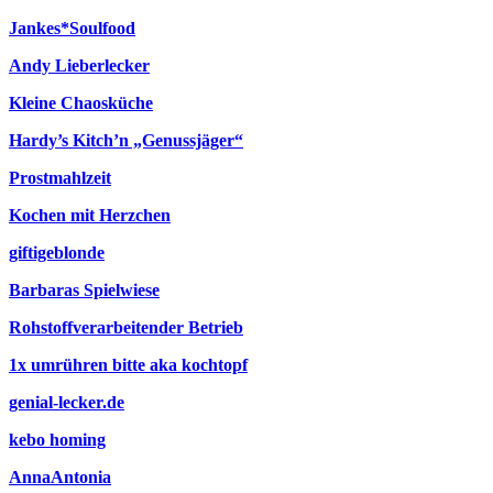
Jankes*Soulfood
Andy Lieberlecker
Kleine Chaosküche
Hardy’s Kitch’n „Genussjäger“
Prostmahlzeit
Kochen mit Herzchen
giftigeblonde
Barbaras Spielwiese
Rohstoffverarbeitender Betrieb
1x umrühren bitte aka kochtopf
genial-lecker.de
kebo homing
AnnaAntonia