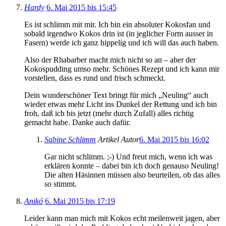
Hardy
6. Mai 2015 bis 15:45
Es ist schlimm mit mir. Ich bin ein absoluter Kokosfan und
sobald irgendwo Kokos drin ist (in jeglicher Form ausser in
Fasern) werde ich ganz hippelig und ich will das auch haben.
Also der Rhabarber macht mich nicht so an – aber der
Kokospudding umso mehr. Schönes Rezept und ich kann mir
vorstellen, dass es rund und frisch schmeckt.
Dein wunderschöner Text bringt für mich „Neuling“ auch
wieder etwas mehr Licht ins Dunkel der Rettung und ich bin
froh, daß ich bis jetzt (mehr durch Zufall) alles richtig
gemacht habe. Danke auch dafür.
Sabine Schlimm
Artikel Autor
6. Mai 2015 bis 16:02
Gar nicht schlimm. ;-) Und freut mich, wenn ich was
erklären konnte – dabei bin ich doch genauso Neuling!
Die alten Häsinnen müssen also beurteilen, ob das alles
so stimmt.
Anikó
6. Mai 2015 bis 17:19
Leider kann man mich mit Kokos echt meilenweit jagen, aber