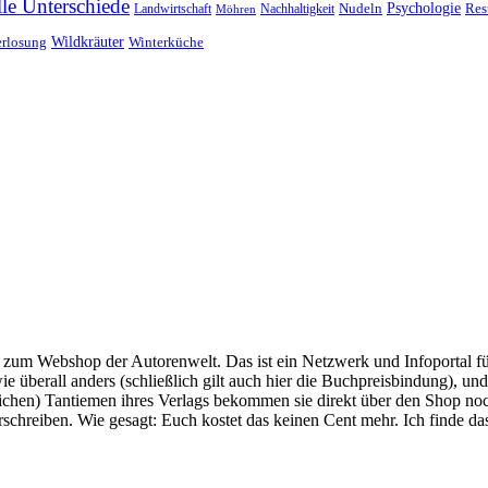
lle Unterschiede
Nudeln
Psychologie
Res
Landwirtschaft
Nachhaltigkeit
Möhren
erlosung
Wildkräuter
Winterküche
um Webshop der Autorenwelt. Das ist ein Netzwerk und Infoportal für
überall anders (schließlich gilt auch hier die Buchpreisbindung), und
chtlichen) Tantiemen ihres Verlags bekommen sie direkt über den Shop
erschreiben. Wie gesagt: Euch kostet das keinen Cent mehr. Ich finde d