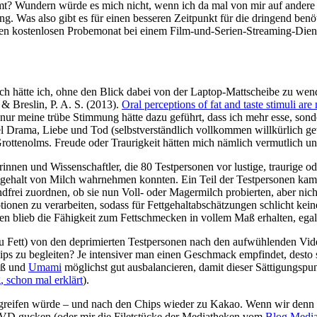
? Wundern würde es mich nicht, wenn ich da mal von mir auf andere s
ng. Was also gibt es für einen besseren Zeitpunkt für die dringend be
den kostenlosen Probemonat bei einem Film-und-Serien-Streaming-Diens
 hätte ich, ohne den Blick dabei von der Laptop-Mattscheibe zu wende
 & Breslin, P. A. S. (2013).
Oral perceptions of fat and taste stimuli ar
t nur meine trübe Stimmung hätte dazu geführt, dass ich mehr esse, so
 Drama, Liebe und Tod (selbstverständlich vollkommen willkürlich gewä
 Grottenolms. Freude oder Traurigkeit hätten mich nämlich vermutlich 
nen und Wissenschaftler, die 80 Testpersonen vor lustige, traurige oder
ehalt von Milch wahrnehmen konnten. Ein Teil der Testpersonen kam 
rei zuordnen, ob sie nun Voll- oder Magermilch probierten, aber nich
otionen zu verarbeiten, sodass für Fettgehaltabschätzungen schlicht k
n blieb die Fähigkeit zum Fettschmecken in vollem Maß erhalten, egal
u Fett) von den deprimierten Testpersonen nach den aufwühlenden Vi
ps zu begleiten? Je intensiver man einen Geschmack empfindet, desto 
Süß und
Umami
möglichst gut ausbalancieren, damit dieser Sättigungspunk
, schon mal erklärt
).
 greifen würde ‒ und nach den Chips wieder zu Kakao. Wenn wir denn 
 DVD gucken (oder mir die Filetstücke der Mediatheken vom
Blog Media