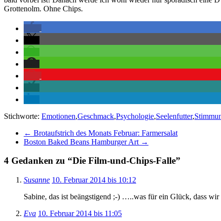
Grottenolm. Ohne Chips.
Stichworte:
Emotionen
,
Geschmack
,
Psychologie
,
Seelenfutter
,
Stimmu
←
Brotaufstrich des Monats Februar: Farmersalat
Boston Baked Beans Hamburger Art
→
4 Gedanken zu “
Die Film-und-Chips-Falle
”
Susanne
10. Februar 2014 bis 10:12
Sabine, das ist beängstigend ;-) …..was für ein Glück, dass w
Eva
10. Februar 2014 bis 11:05