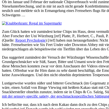
Ob im Januar und Februar der nationale Chipsverbrauch wohl zunimmt
Nieselunterbrechung, und in mir ist auch nicht gerade Konfettistimmu
neulich und meldete sich in Ermangelung eines Fernsehers flugs für 
Schweigens …
Zum Glück hatten wir zumindest keine Chips im Haus, denn vermutlich
Aber Forscher der Uni Würzburg [ref] Platte, P., Herbert, C., Pauli, P.
(Quelle:
Report Psychologie
) [/ref] haben nun herausgefunden: Nich
hätte. Fernsehserien wie Six Feet Under oder Downton Abbey mit viel
niedergeschlagen als beispielsweise ein Tierfilm über das Leben des
Das suggeriert zumindest der Versuch der Würzburger Wissenschaftlerin
Grundgeschmäcker wie Süß, Sauer, Bitter und Umami sowie den Fettg
diese Menschen konnten zwar
vor
dem Anschauen der Videos einwandf
hatten. Offenbar war ihr Hirn dann zu sehr damit beschäftigt, die Em
keine Auswirkungen. Und den nicht ohnehin deprimierten Testpersone
Lustigerweise wurden süßer und bitterer Geschmack (im Gegensatz z
wäre, einen Anfall von Binge Viewing mit heißem Kakao statt mit Chi
Snackhersteller ohnehin zunutze, indem sie in Chips & Co. Salzig, 
mit der sensory-specific satiety, der geschmacksspezifischen Sättigung
Ich befürchte nur, dass ich nach dem Kakao dann doch zu den Chips
bald vorbei ist! Danach werde ich wohl wieder nur sporadisch eine