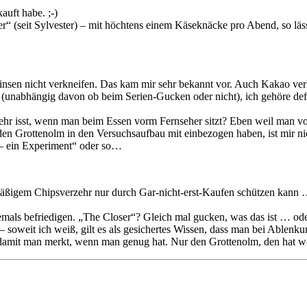
auft habe. ;-)
ser“ (seit Sylvester) – mit höchtens einem Käseknäcke pro Abend, so l
insen nicht verkneifen. Das kam mir sehr bekannt vor. Auch Kakao verhi
nabhängig davon ob beim Serien-Gucken oder nicht), ich gehöre defini
mehr isst, wenn man beim Essen vorm Fernseher sitzt? Eben weil man v
 den Grottenolm in den Versuchsaufbau mit einbezogen haben, ist mir n
– ein Experiment“ oder so…
bermäßigem Chipsverzehr nur durch Gar-nicht-erst-Kaufen schützen kann
als befriedigen. „The Closer“? Gleich mal gucken, was das ist … oder 
oweit ich weiß, gilt es als gesichertes Wissen, dass man bei Ablenkun
damit man merkt, wenn man genug hat. Nur den Grottenolm, den hat wo