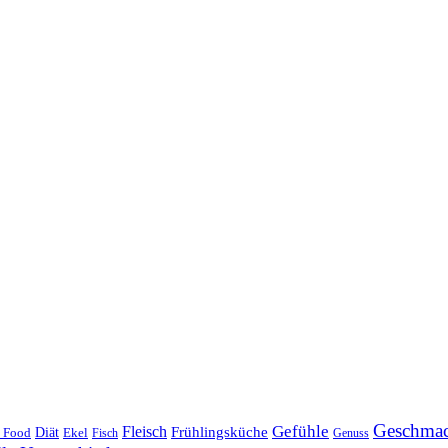
Geschma
Gefühle
Fleisch
Frühlingsküche
 Food
Diät
Ekel
Fisch
Genuss