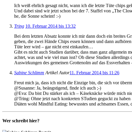
Ich weiß ehrlich gesagt nicht, wann ich die letzte Tüte chips gek
Und dabei sind wir jetzt schon bei der 7. Staffel von „The Clo
he, die Sonne scheint! :-)
Tring
10. Februar 2014 bis 13:32
Bei dem letzten Absatz konnte ich mir dann doch ein breites Gr
geben, die zwei Hände Chips essen können und dann aufhören (u
Tüte leer wird – gar nicht erst einkaufen…
Gibt es nicht auch Studien darüber, dass man ganz allgemein 
achtet, was und wie viel man isst? Ob diese Studien allerdings
Auswirkungen des gemeinen Grottenolm auf das Essverhalten 
Sabine Schlimm
Artikel Autor
11. Februar 2014 bis 11:26
Freut mich ja, dass ich nicht die Einzige bin, die sich vor ü
@Susanne: Ja, beängstigend, finde ich auch ;-)
@Eva: Da bist Du stärker als ich – Käseknäcke würde mich niem
@Tring: Ohne jetzt nach konkreten STudien geguckt zu haben – s
Diäten wohl Mindful Eating: bewusstes und achtsames Essen, 
Wer schreibt hier?