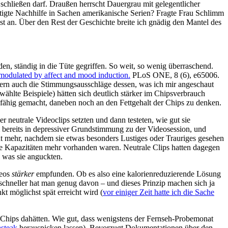
chließen darf. Draußen herrscht Dauergrau mit gelegentlicher
nötigte Nachhilfe in Sachen amerikanische Serien? Fragte Frau Schlimm
t an. Über den Rest der Geschichte breite ich gnädig den Mantel des
n, ständig in die Tüte gegriffen. So weit, so wenig überraschend.
e modulated by affect and mood induction.
PLoS ONE, 8 (6), e65006.
ndern auch die Stimmungsausschläge dessen, was ich mir angeschaut
hlte Beispiele) hätten sich deutlich stärker im Chipsverbrauch
unfähig gemacht, daneben noch an den Fettgehalt der Chips zu denken.
 neutrale Videoclips setzten und dann testeten, wie gut sie
bereits in depressiver Grundstimmung zu der Videosession, und
t mehr, nachdem sie etwas besonders Lustiges oder Trauriges gesehen
eine Kapazitäten mehr vorhanden waren. Neutrale Clips hatten dagegen
 was sie anguckten.
deos
stärker
empfunden. Ob es also eine kalorienreduzierende Lösung
schneller hat man genug davon ‒ und dieses Prinzip machen sich ja
t möglichst spät erreicht wird (
vor einiger Zeit hatte ich die Sache
Chips dahätten. Wie gut, dass wenigstens der Fernseh-Probemonat
steak
herauspicken lassen). Bevorzugt Dokumentationen über den