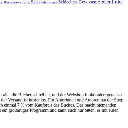
Seelenfutter
Salat
Schlechtes Gewissen
te
Resteverwertung
Salzzitronen
 alle, die Bücher schreiben, und der Webshop funktioniert genauso
 der Versand ist kostenlos. Für Autorinnen und Autoren hat der Shop
 noch einmal 7 % vom Kaufpreis des Buches. Das macht niemanden
as ein großartiges Programm und kann euch nur bitten, es mit euren