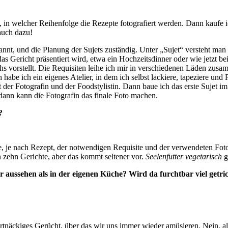
 in welcher Reihenfolge die Rezepte fotografiert werden. Dann kaufe ic
 auch dazu!
annt, und die Planung der Sujets zuständig. Unter „Sujet“ versteht man 
das Gericht präsentiert wird, etwa ein Hochzeitsdinner oder wie jetzt be
chs vorstellt. Die Requisiten leihe ich mir in verschiedenen Läden zusa
habe ich ein eigenes Atelier, in dem ich selbst lackiere, tapeziere und 
 der Fotografin und der Foodstylistin. Dann baue ich das erste Sujet 
t dann kann die Fotografin das finale Foto machen.
?
e, je nach Rezept, der notwendigen Requisite und der verwendeten Fot
 zehn Gerichte, aber das kommt seltener vor.
Seelenfutter vegetarisch
g
ller aussehen als in der eigenen Küche? Wird da furchtbar viel g
rtnäckiges Gerücht, über das wir uns immer wieder amüsieren. Nein, all