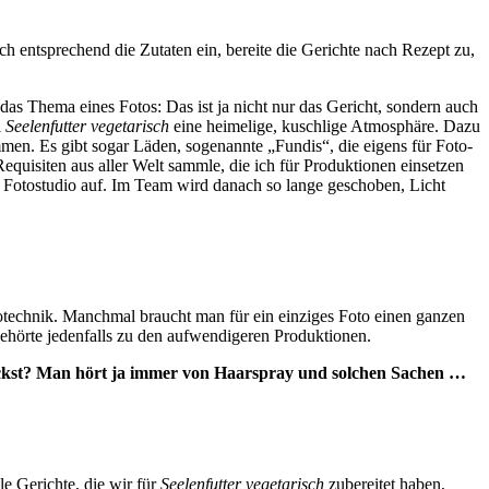
h entsprechend die Zutaten ein, bereite die Gerichte nach Rezept zu,
das Thema eines Fotos: Das ist ja nicht nur das Gericht, sondern auch
i
Seelenfutter vegetarisch
eine heimelige, kuschlige Atmosphäre. Dazu
mmen. Es gibt sogar Läden, sogenannte „Fundis“, die eigens für Foto-
Requisiten aus aller Welt sammle, die ich für Produktionen einsetzen
im Fotostudio auf. Im Team wird danach so lange geschoben, Licht
otechnik. Manchmal braucht man für ein einziges Foto einen ganzen
ehörte jedenfalls zu den aufwendigeren Produktionen.
etrickst? Man hört ja immer von Haarspray und solchen Sachen …
e Gerichte, die wir für
Seelenfutter vegetarisch
zubereitet haben,