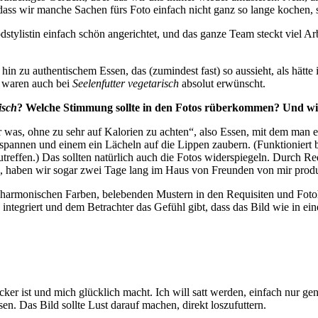
, dass wir manche Sachen fürs Foto einfach nicht ganz so lange kochen
tylistin einfach schön angerichtet, und das ganze Team steckt viel Arb
in zu authentischem Essen, das (zumindest fast) so aussieht, als hätte
e waren auch bei
Seelenfutter vegetarisch
absolut erwünscht.
isch
? Welche Stimmung sollte in den Fotos rüberkommen? Und wi
ir was, ohne zu sehr auf Kalorien zu achten“, also Essen, mit dem man
spannen und einem ein Lächeln auf die Lippen zaubern. (Funktioniert b
reffen.) Das sollten natürlich auch die Fotos widerspiegeln. Durch Req
, haben wir sogar zwei Tage lang im Haus von Freunden von mir produ
harmonischen Farben, belebenden Mustern in den Requisiten und Fotoh
ntegriert und dem Betrachter das Gefühl gibt, dass das Bild wie in ei
ecker ist und mich glücklich macht. Ich will satt werden, einfach nur g
en. Das Bild sollte Lust darauf machen, direkt loszufuttern.