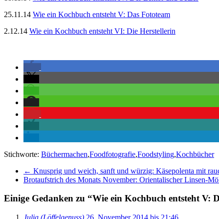
25.11.14
Wie ein Kochbuch entsteht V: Das Fototeam
2.12.14
Wie ein Kochbuch entsteht VI: Die Herstellerin
Stichworte:
Büchermachen
,
Foodfotografie
,
Foodstyling
,
Kochbücher
←
Knusprig und weich, sanft und würzig: Käsepolenta mit ra
Brotaufstrich des Monats November: Orientalischer Linsen-M
Einige Gedanken zu “
Wie ein Kochbuch entsteht V: 
Julia (Löffelgenuss)
26. November 2014 bis 21:46