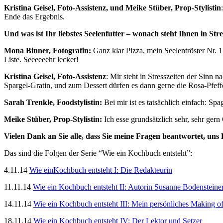
Kristina Geisel, Foto-Assistenz, und Meike Stüber, Prop-Stylistin
Ende das Ergebnis.
Und was ist Ihr liebstes Seelenfutter – wonach steht Ihnen in Str
Mona Binner, Fotografin:
Ganz klar Pizza, mein Seelentröster Nr. 
Liste. Seeeeeehr lecker!
Kristina Geisel, Foto-Assistenz
: Mir steht in Stresszeiten der Sinn 
Spargel-Gratin, und zum Dessert dürfen es dann gerne die Rosa-Pfef
Sarah Trenkle, Foodstylistin:
Bei mir ist es tatsächlich einfach: S
Meike Stüber, Prop-Stylistin:
Ich esse grundsätzlich sehr, sehr gern
Vielen Dank an Sie alle, dass Sie meine Fragen beantwortet, uns 
Das sind die Folgen der Serie “Wie ein Kochbuch entsteht”:
4.11.14
Wie einKochbuch entsteht I: Die Redakteurin
11.11.14
Wie ein Kochbuch entsteht II: Autorin Susanne Bodensteine
14.11.14
Wie ein Kochbuch entsteht III: Mein persönliches Making o
18.11.14
Wie ein Kochbuch entsteht IV: Der Lektor und Setzer