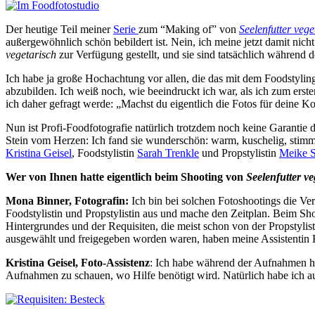
Der heutige Teil meiner
Serie
zum “Making of” von
Seelenfutter vege
außergewöhnlich schön bebildert ist. Nein, ich meine jetzt damit ni
vegetarisch
zur Verfügung gestellt, und sie sind tatsächlich während 
Ich habe ja große Hochachtung vor allen, die das mit dem Foodstyling 
abzubilden. Ich weiß noch, wie beeindruckt ich war, als ich zum er
ich daher gefragt werde: „Machst du eigentlich die Fotos für deine 
Nun ist Profi-Foodfotografie natürlich trotzdem noch keine Garantie d
Stein vom Herzen: Ich fand sie wunderschön: warm, kuschelig, stimm
Kristina Geisel
, Foodstylistin
Sarah Trenkle
und Propstylistin
Meike S
Wer von Ihnen hatte eigentlich beim Shooting von
Seelenfutter ve
Mona Binner, Fotografin:
Ich bin bei solchen Fotoshootings die 
Foodstylistin und Propstylistin aus und mache den Zeitplan. Beim S
Hintergrundes und der Requisiten, die meist schon von der Propstyl
ausgewählt und freigegeben worden waren, haben meine Assistentin Kr
Kristina Geisel, Foto-Assistenz
: Ich habe während der Aufnahmen ha
Aufnahmen zu schauen, wo Hilfe benötigt wird. Natürlich habe ich auc