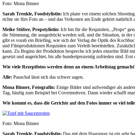
Foto: Mona Binner
Sarah Trenkle, Foodstylistin:
Ich plane vor einem solchen Shooting,
richte sie fürs Foto an – und das Verkosten am Ende gehört natürlich
Meike Stüber, Propstylistin:
Ich bin für die Requisiten, „Props“ gen
die Stimmung, die ausgedrückt werden soll, und die Situation, in der 
gibt es vorab ein Briefing, wie sich der Verlag die Optik des Kochbu
und Filmproduktionen Requisiten zum Verleih bereitstellen. Zusätzlich 
kann. Zu Beginn der Produktion bespreche ich jedes einzelne Bild mit
gesetzt und angerichtet, bis alle hundertprozentig zufrieden sind. Ers
Wie viele Rezeptfotos werden denn an einem Arbeitstag gemacht
Alle:
Pauschal lässt sich das schwer sagen.
Mona Binner, Fotografin:
Einige Bilder sind aufwendiger als ander
Tag, häufig zum Beispiel bei Covermotiven. Dann wieder schafft man
Wie kommt es, dass die Gerichte auf den Fotos immer so viel to
Foto: Mona Binner
Sarah Trenkle, Foodstylistin:
Das mit dem Haarspray ist ein sehr ha