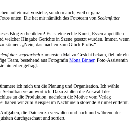
schen auf einmal vorstelle, sondern auch, weil er ganz
 Fotos unten. Die hat mir nämlich das Fototeam von
Seelenfutter
ses Blog zu bebildern! Es ist eine echte Kunst, Essen appetitlich
und welcher Hingabe Gerichte in Szene gesetzt wurden. Immer, wenn
n zu können: „Nein, das machen zum Glück Profis.“
elenfutter vegetarisch
zum ersten Mal zu Gesicht bekam, fiel mir ein
fige Team, bestehend aus Fotografin
Mona Binner
, Foto-Assistentin
ie hinterher gefragt.
kümmere ich mich um die Planung und Organisation. Ich wähle
n Setaufbau verantwortlich. Dazu zählten die Auswahl des
schluss an die Produktion, nachdem die Motive vom Verlag
bei haben wir zum Beispiel im Nachhinein störende Krümel entfernt.
ie Aufgaben, die Dateien zu verwalten und nach und während der
isiten durchgeschaut und sortiert.