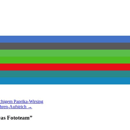
uchigem Paprika-Wirsing
öhren-Aufstrich
→
Das Fototeam
”