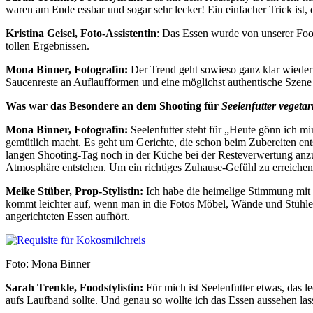
waren am Ende essbar und sogar sehr lecker! Ein einfacher Trick ist
Kristina Geisel, Foto-Assistentin
: Das Essen wurde von unserer Foods
tollen Ergebnissen.
Mona Binner, Fotografin:
Der Trend geht sowieso ganz klar wieder h
Saucenreste an Auflaufformen und eine möglichst authentische Szen
Was war das Besondere an dem Shooting für
Seelenfutter vegetar
Mona Binner, Fotografin:
Seelenfutter steht für „Heute gönn ich m
gemütlich macht. Es geht um Gerichte, die schon beim Zubereiten ent
langen Shooting-Tag noch in der Küche bei der Resteverwertung anzut
Atmosphäre entstehen. Um ein richtiges Zuhause-Gefühl zu erreichen
Meike Stüber, Prop-Stylistin:
Ich habe die heimelige Stimmung mit 
kommt leichter auf, wenn man in die Fotos Möbel, Wände und Stühle i
angerichteten Essen aufhört.
Foto: Mona Binner
Sarah Trenkle, Foodstylistin:
Für mich ist Seelenfutter etwas, das l
aufs Laufband sollte. Und genau so wollte ich das Essen aussehen lass