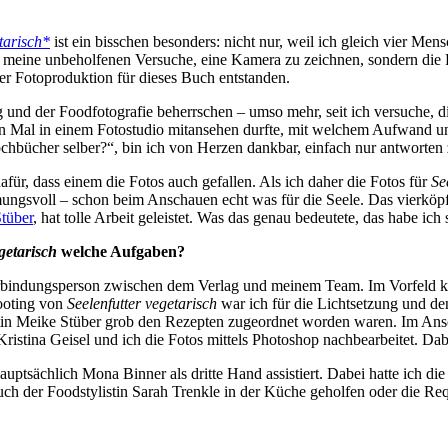
tarisch*
ist ein bisschen besonders: nicht nur, weil ich gleich vier Men
cht meine unbeholfenen Versuche, eine Kamera zu zeichnen, sondern die
der Fotoproduktion für dieses Buch entstanden.
und der Foodfotografie beherrschen – umso mehr, seit ich versuche, die
sten Mal in einem Fotostudio mitansehen durfte, mit welchem Aufwand 
Kochbücher selber?“, bin ich von Herzen dankbar, einfach nur antworte
afür, dass einem die Fotos auch gefallen. Als ich daher die Fotos für
Se
ungsvoll – schon beim Anschauen echt was für die Seele. Das vierköp
tüber
, hat tolle Arbeit geleistet. Was das genau bedeutete, das habe ich s
getarisch
welche Aufgaben?
Verbindungsperson zwischen dem Verlag und meinem Team. Im Vorfeld 
hooting von
Seelenfutter vegetarisch
war ich für die Lichtsetzung und de
istin Meike Stüber grob den Rezepten zugeordnet worden waren. Im An
istina Geisel und ich die Fotos mittels Photoshop nachbearbeitet. Da
uptsächlich Mona Binner als dritte Hand assistiert. Dabei hatte ich d
h der Foodstylistin Sarah Trenkle in der Küche geholfen oder die Requ