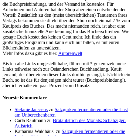
die Buchpreisbindung), und der Versand ist kostenlos. Für
Autorinnen und Autoren hat der Shop aber einen entscheidenden
Vorteil: Zusätzlich zu den (meist übersichtlichen) Tantiemen ihres
Verlags bekommen sie direkt über den Shop noch einmal 7 % vom
Kaufpreis des Buches. Das macht niemanden reich, ist aber eine
zusätzliche finanzielle Anerkennung für das Bücherschreiben. Wie
gesagt: Euch kostet das keinen Cent mehr. Ich finde das ein
großartiges Programm und kann euch nur bitten, es mit euren
Bücherkäufen zu unterstützen.
Mehr Infos dazu gibt es hier:
Autorenwelt
Bis ich alle Links umgestellt habe, führen mit * gekennzeichnete
Links teilweise noch zur Osianderschen Buchhandlung. Kauft
jemand, der über einen dieser Links dorthin gelangt, tatsächlich ein
Buch, so ist das für denjenigen nicht teurer (Buchpreisbindung!),
aber ich erhalte ein paar Prozent vom Umsatz.
Neueste Kommentare
Stefanie Janssens
zu
Salzgurken fermentieren oder die Lust
am Unberechenbaren
Carla Rautmann
zu
Brotaufstrich des Monats: Schabziger-
Aufstrich
Katharina Waldhäusl
zu
Salzgurken fermentieren oder die