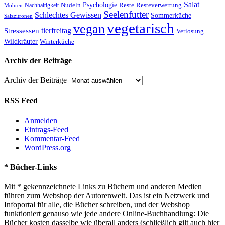
Salat
Nudeln
Psychologie
Reste
Resteverwertung
Nachhaltigkeit
Möhren
Seelenfutter
Schlechtes Gewissen
Sommerküche
Salzzitronen
vegetarisch
vegan
tierfreitag
Stressessen
Verlosung
Wildkräuter
Winterküche
Archiv der Beiträge
Archiv der Beiträge
RSS Feed
Anmelden
Eintrags-Feed
Kommentar-Feed
WordPress.org
* Bücher-Links
Mit * gekennzeichnete Links zu Büchern und anderen Medien
führen zum Webshop der Autorenwelt. Das ist ein Netzwerk und
Infoportal für alle, die Bücher schreiben, und der Webshop
funktioniert genauso wie jede andere Online-Buchhandlung: Die
Bücher kosten dasselbe wie überall anders (schließlich gilt auch hier