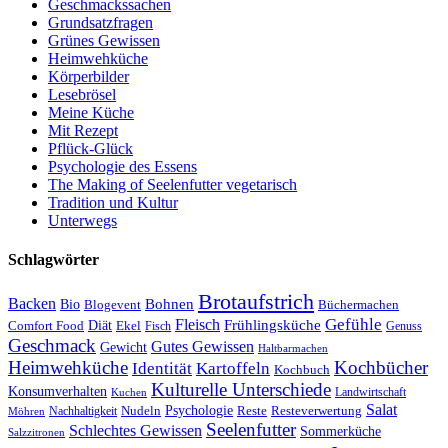
Geschmackssachen
Grundsatzfragen
Grünes Gewissen
Heimwehküche
Körperbilder
Lesebrösel
Meine Küche
Mit Rezept
Pflück-Glück
Psychologie des Essens
The Making of Seelenfutter vegetarisch
Tradition und Kultur
Unterwegs
Schlagwörter
Brotaufstrich
Backen
Bohnen
Bio
Blogevent
Büchermachen
Gefühle
Fleisch
Frühlingsküche
Comfort Food
Diät
Ekel
Fisch
Genuss
Geschmack
Gutes Gewissen
Gewicht
Haltbarmachen
Heimwehküche
Kochbücher
Kartoffeln
Identität
Kochbuch
Kulturelle Unterschiede
Konsumverhalten
Landwirtschaft
Kuchen
Salat
Nudeln
Psychologie
Reste
Resteverwertung
Nachhaltigkeit
Möhren
Seelenfutter
Schlechtes Gewissen
Sommerküche
Salzzitronen