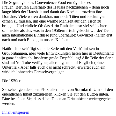
Die Segnungen des Convenience Food ermöglichte es
Frauen, Berufen außerhalb des Hauses nachzugehen – denn noch
lange blieb der Haushalt und damit das Kochen trotzdem ihre
Domäne. Viele waren dankbar, nur noch Tüten und Packungen
öffnen zu müssen, um eine warme Mahlzeit auf den Tisch zu
bringen. Und ehrlich: Ob das darin Enthaltene so viel schlechter
schmeckte als das, was in den 1950ern frisch gekocht wurde? Denn
auch internationale Einflüsse (und überhaupt: Gewürze!) halten erst
nach und nach Einzug in unsere Küchen.
Natürlich beschäftigt sich die Serie mit den Verhältnissen in
Großbritannien, aber viele Entwicklungen liefen hier in Deutschland
ja ganz ähnlich ab. Insofern: große Empfehlung! Alle Teile der Serie
sind auf YouTube verfügbar, allerdings nur auf Englisch (ohne
Untertitel). Aber falls euch das nicht schreckt, erwartet euch ein
wirklich lohnendes Fernsehvergnügen.
Die 1950er:
Sie sehen gerade einen Platzhalterinhalt von
Standard
. Um auf den
eigentlichen Inhalt zuzugreifen, klicken Sie auf den Button unten.
Bitte beachten Sie, dass dabei Daten an Drittanbieter weitergegeben
werden.
Inhalt entsperren