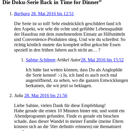
Die Doku-Serie Back in Time for Dinner
”
Barbara
28. Mai 2016 bis 12:51
Die Serie ist so toll! Sehr eindrücklich geschildert fand ich
den Aspekt, wie sehr die echte und gefühlte Lebensqualität
der Hausfrau mit dem zunehmendem Einsatz an Hilfsmitteln
und Convenience-Produkten stieg. Und wie du schreibst: So
richtig köstlich mutete das komplett selbst gekochte Essen
speziell in den frühen Jahren auch nicht an… ?
Sabine Schlimm
Artikel Autor
28. Mai 2016 bis 15:52
Ich hätte fast wetten können, dass Du als Anglophile
die Serie kennst! :-) Ja, ich fand es auch noch mal
augenöffnend, zu sehen, wo die ganzen Entwicklungen
herkamen, die wir jetzt so beklagen.
Julia
28. Mai 2016 bis 21:56
Liebe Sabine, vielen Dank für diese Empfehlung!
Habe gerade die ersten 10 Minuten hinter mir, und somit ein
Abendprogramm gefunden. Finde es gerade ein bisschen
schade, dass dieser Wandel in meiner Familie (meine Eltern
können sich an die 50er definitiv erinnern) nie thematisiert