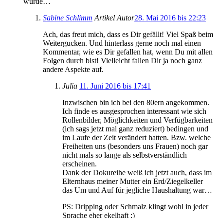
wurde…
Sabine Schlimm
Artikel Autor
28. Mai 2016 bis 22:23
Ach, das freut mich, dass es Dir gefällt! Viel Spaß beim
Weitergucken. Und hinterlass gerne noch mal einen
Kommentar, wie es Dir gefallen hat, wenn Du mit allen
Folgen durch bist! Vielleicht fallen Dir ja noch ganz
andere Aspekte auf.
Julia
11. Juni 2016 bis 17:41
Inzwischen bin ich bei den 80ern angekommen.
Ich finde es ausgesprochen interessant wie sich
Rollenbilder, Möglichkeiten und Verfügbarkeiten
(ich sags jetzt mal ganz reduziert) bedingen und
im Laufe der Zeit verändert hatten. Bzw. welche
Freiheiten uns (besonders uns Frauen) noch gar
nicht mals so lange als selbstverständlich
erscheinen.
Dank der Dokureihe weiß ich jetzt auch, dass im
Elternhaus meiner Mutter ein Erd/Ziegelkeller
das Um und Auf für jegliche Haushaltung war…
PS: Dripping oder Schmalz klingt wohl in jeder
Sprache eher ekelhaft ;)