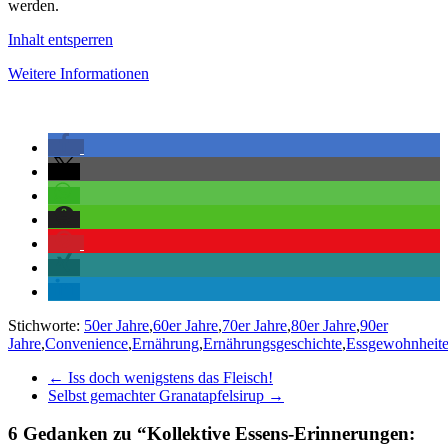
werden.
Inhalt entsperren
Weitere Informationen
Stichworte:
50er Jahre
,
60er Jahre
,
70er Jahre
,
80er Jahre
,
90er
Jahre
,
Convenience
,
Ernährung
,
Ernährungsgeschichte
,
Essgewohnheit
←
Iss doch wenigstens das Fleisch!
Selbst gemachter Granatapfelsirup
→
6 Gedanken zu “
Kollektive Essens-Erinnerungen: