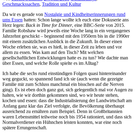
Geschmackssachen
,
Tradition und Kultur
Da wir es gerade von
Nostalgie und Kindheitserinnerungen rund
ums Essen
hatten: Schon lange wollte ich euch eine Dokuserie ans
Herz legen:
Back in Time for Dinner
, eine BBC-Serie von 2015.
Familie Robshaw wird jeweils eine Woche lang in ein vergangenes
Jahrzehnt geschickt – beginnend mit den 1950ern bis in die 1990er
mit einem zusätzlichen Ausblick in die Zukunft. In dieser einen
Woche erleben sie, was es hieß, in dieser Zeit zu leben und vor
allem zu essen. Was kam auf den Tisch? Mit welchen
gesellschaftlichen Entwicklungen hatte es zu tun? Wie dachte man
über Essen, und welche Rolle spielte es im Alltag?
Ich habe die sechs rund einstündigen Folgen quasi hintereinander
weg geguckt, so spannend fand ich sie (auch wenn die gezeigte
Familie mir zum Schluss manchmal ein bisschen auf die Nerven
ging). Es ist eben doch ganz gut, sich gelegentlich mal vor Augen zu
halten, wie wir dorthin gekommen sind, wo wir heute stehen,
kochen und essen: dass die Industrialisierung der Landwirtschaft am
Anfang ganz klar das Ziel verfolgte, die Bevölkerung überhaupt
ausreichend zu ernähren zum Beispiel. Denn in Großbritannien
waren Lebensmittel teilweise noch bis 1954 rationiert, und dass sich
Normalverdiener ein Hühnchen leisten konnten, war eine noch
spätere Errungenschaft.