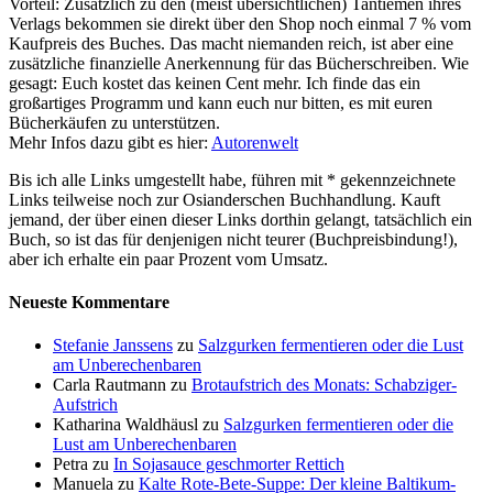
Vorteil: Zusätzlich zu den (meist übersichtlichen) Tantiemen ihres
Verlags bekommen sie direkt über den Shop noch einmal 7 % vom
Kaufpreis des Buches. Das macht niemanden reich, ist aber eine
zusätzliche finanzielle Anerkennung für das Bücherschreiben. Wie
gesagt: Euch kostet das keinen Cent mehr. Ich finde das ein
großartiges Programm und kann euch nur bitten, es mit euren
Bücherkäufen zu unterstützen.
Mehr Infos dazu gibt es hier:
Autorenwelt
Bis ich alle Links umgestellt habe, führen mit * gekennzeichnete
Links teilweise noch zur Osianderschen Buchhandlung. Kauft
jemand, der über einen dieser Links dorthin gelangt, tatsächlich ein
Buch, so ist das für denjenigen nicht teurer (Buchpreisbindung!),
aber ich erhalte ein paar Prozent vom Umsatz.
Neueste Kommentare
Stefanie Janssens
zu
Salzgurken fermentieren oder die Lust
am Unberechenbaren
Carla Rautmann
zu
Brotaufstrich des Monats: Schabziger-
Aufstrich
Katharina Waldhäusl
zu
Salzgurken fermentieren oder die
Lust am Unberechenbaren
Petra
zu
In Sojasauce geschmorter Rettich
Manuela
zu
Kalte Rote-Bete-Suppe: Der kleine Baltikum-