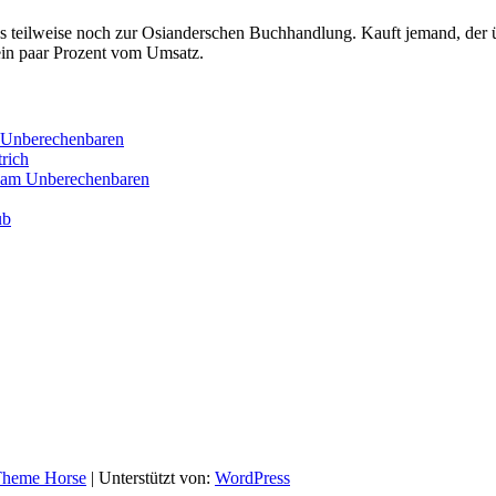
s teilweise noch zur Osianderschen Buchhandlung. Kauft jemand, der übe
 ein paar Prozent vom Umsatz.
m Unberechenbaren
rich
t am Unberechenbaren
ub
heme Horse
| Unterstützt von:
WordPress