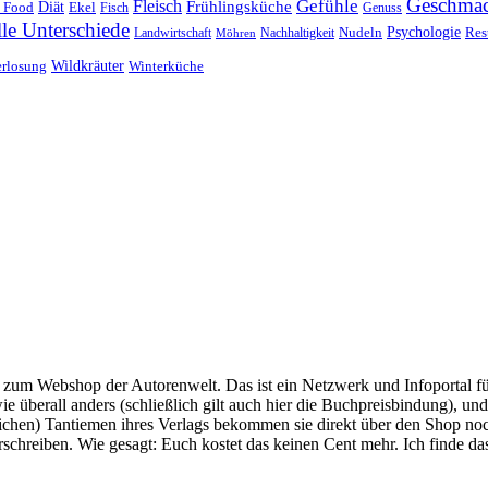
Geschma
Gefühle
Fleisch
Frühlingsküche
 Food
Diät
Ekel
Fisch
Genuss
lle Unterschiede
Nudeln
Psychologie
Res
Landwirtschaft
Nachhaltigkeit
Möhren
erlosung
Wildkräuter
Winterküche
um Webshop der Autorenwelt. Das ist ein Netzwerk und Infoportal für
überall anders (schließlich gilt auch hier die Buchpreisbindung), und
chtlichen) Tantiemen ihres Verlags bekommen sie direkt über den Shop
erschreiben. Wie gesagt: Euch kostet das keinen Cent mehr. Ich finde d