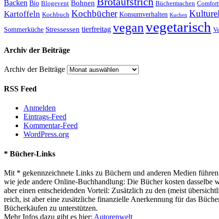
Brotaufstrich
Backen
Bohnen
Bio
Blogevent
Büchermachen
Comfort
Kochbücher
Kulture
Kartoffeln
Kochbuch
Konsumverhalten
Kuchen
vegetarisch
vegan
tierfreitag
Stressessen
Sommerküche
V
Archiv der Beiträge
Archiv der Beiträge
RSS Feed
Anmelden
Eintrags-Feed
Kommentar-Feed
WordPress.org
* Bücher-Links
Mit * gekennzeichnete Links zu Büchern und anderen Medien führen z
wie jede andere Online-Buchhandlung: Die Bücher kosten dasselbe wie 
aber einen entscheidenden Vorteil: Zusätzlich zu den (meist übersi
reich, ist aber eine zusätzliche finanzielle Anerkennung für das Büch
Bücherkäufen zu unterstützen.
Mehr Infos dazu gibt es hier:
Autorenwelt