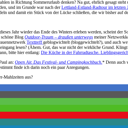
rahlen in Richtung Sommerurlaub denken? Na gut, ehrlich gesagt steht
lden, und im Grunde war nach der
Lettland-Estland-Radtour im letzten
eln und damit ein Stück von der Lücke schließen, die wir bisher auf de
h dieses Jahr wieder das Ende des Winters erleben werden, scheint der 
as schöne Blog
Outdoor-Traum – draußen unterwegs
meiner Netzwerkko
tfrauennetzwerk
Texttreff
geblogwichtelt (bloggewichtelt?), und auch w
ingang lesen? (Ähem. Gut, das war nicht der wirkliche Grund. Klingt a
n, bitte hier entlang:
Die Küche in der Fahrradtasche. Lieblingsgeri
Paul an:
Open Air. Das Festival- und Campingkochbuch.
* Denn auch 
stimmt finde ich darin noch ein paar Anregungen.
er-Mahlzeiten aus?