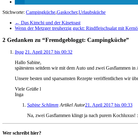
Stichworte:
Campingküche
,
Gaskocher
,
Urlaubsküche
←
Das Kimchi und der Käsetoast
Wenn der Metzger treuherzig guckt: Rindfleischsalat mit Kern
2 Gedanken zu “
Fremdgebloggt: Campingküche
”
Inga
21. April 2017 bis 00:32
Hallo Sabine,
spätestens seitdem wir mit dem Auto und zwei Gasflammen in A
Unsere besten und sparsamsten Rezepte veröffentlichen wir üb
Viele Grüße l
Inga
Sabine Schlimm
Artikel Autor
21. April 2017 bis 00:33
Na, zwei Gasflammen klingt ja nach purem Kochluxus! :-
Wer schreibt hier?