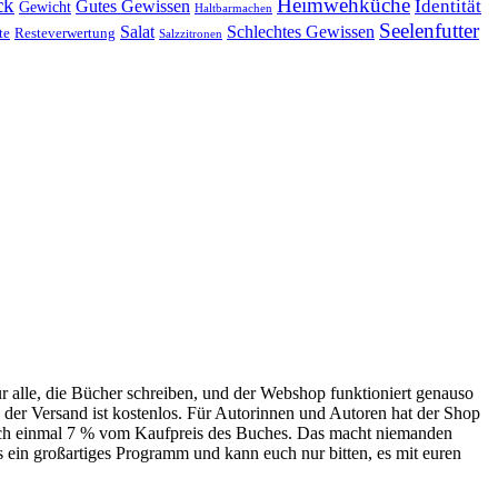
ck
Heimwehküche
Identität
Gutes Gewissen
Gewicht
Haltbarmachen
Seelenfutter
Salat
Schlechtes Gewissen
te
Resteverwertung
Salzzitronen
 alle, die Bücher schreiben, und der Webshop funktioniert genauso
 der Versand ist kostenlos. Für Autorinnen und Autoren hat der Shop
 noch einmal 7 % vom Kaufpreis des Buches. Das macht niemanden
as ein großartiges Programm und kann euch nur bitten, es mit euren