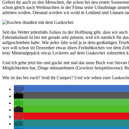
Gehört ihr auch zu den Menschen, die schon bei den ersten Sonnenst
schon gleich nach Weihnachten in der Firma seine Urlaubstage anme
arbeiten wollen. Diesmal werden wir wohl in Lettland und Litauen rad
Seit das Wetter jedenfalls Anlass zu der Hoffnung gibt, dass wir auc
Fahrradurlaub ist bei mir gerade sehr präsent, weil ich nämlich für d
aufgeschrieben habe. Wie jedes Jahr wird ja in dem großartigen Tex
wer will schon im Dezember etwas übers Freiluftkochen vor dem Zelte
trotz Minimalgepäck etwas Leckeres auf dem Gaskocher zubereiten kan
Und ich gehe jetzt hin und gucke mir mal das neue Buch von Stevan 
Möglichkeiten hat, Dinge mitzunehmen (Gewürze beispielsweise): Be
Wie ist das bei euch? Seid ihr Camper? Und wie sehen eure Gaskoch