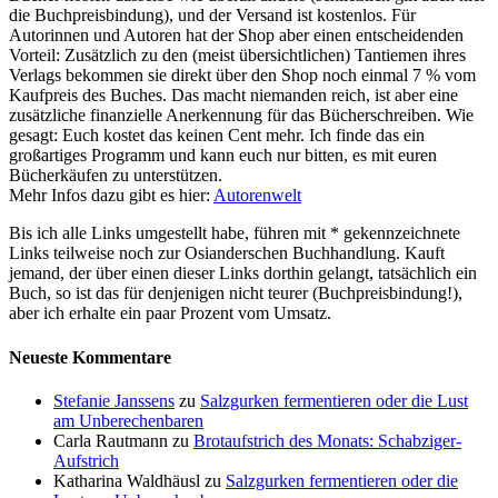
die Buchpreisbindung), und der Versand ist kostenlos. Für
Autorinnen und Autoren hat der Shop aber einen entscheidenden
Vorteil: Zusätzlich zu den (meist übersichtlichen) Tantiemen ihres
Verlags bekommen sie direkt über den Shop noch einmal 7 % vom
Kaufpreis des Buches. Das macht niemanden reich, ist aber eine
zusätzliche finanzielle Anerkennung für das Bücherschreiben. Wie
gesagt: Euch kostet das keinen Cent mehr. Ich finde das ein
großartiges Programm und kann euch nur bitten, es mit euren
Bücherkäufen zu unterstützen.
Mehr Infos dazu gibt es hier:
Autorenwelt
Bis ich alle Links umgestellt habe, führen mit * gekennzeichnete
Links teilweise noch zur Osianderschen Buchhandlung. Kauft
jemand, der über einen dieser Links dorthin gelangt, tatsächlich ein
Buch, so ist das für denjenigen nicht teurer (Buchpreisbindung!),
aber ich erhalte ein paar Prozent vom Umsatz.
Neueste Kommentare
Stefanie Janssens
zu
Salzgurken fermentieren oder die Lust
am Unberechenbaren
Carla Rautmann
zu
Brotaufstrich des Monats: Schabziger-
Aufstrich
Katharina Waldhäusl
zu
Salzgurken fermentieren oder die