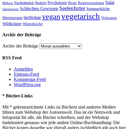
Salat
Nudeln
Psychologie
Reste
Resteverwertung
Nachhaltigkeit
Möhren
Seelenfutter
Schlechtes Gewissen
Sommerküche
Salzzitronen
vegetarisch
vegan
tierfreitag
Stressessen
Verlosung
Wildkräuter
Winterküche
Archiv der Beiträge
Archiv der Beiträge
RSS Feed
Anmelden
Eintrags-Feed
Kommentar-Feed
WordPress.org
* Bücher-Links
Mit * gekennzeichnete Links zu Büchern und anderen Medien
führen zum Webshop der Autorenwelt. Das ist ein Netzwerk und
Infoportal für alle, die Bücher schreiben, und der Webshop
funktioniert genauso wie jede andere Online-Buchhandlung: Die
Bücher kosten dasselbe wie überall anders (schließlich gilt auch hier