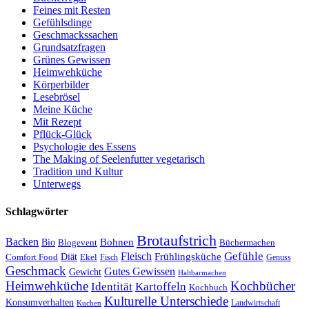
Feines mit Resten
Gefühlsdinge
Geschmackssachen
Grundsatzfragen
Grünes Gewissen
Heimwehküche
Körperbilder
Lesebrösel
Meine Küche
Mit Rezept
Pflück-Glück
Psychologie des Essens
The Making of Seelenfutter vegetarisch
Tradition und Kultur
Unterwegs
Schlagwörter
Brotaufstrich
Backen
Bohnen
Bio
Blogevent
Büchermachen
Gefühle
Fleisch
Frühlingsküche
Comfort Food
Diät
Ekel
Fisch
Genuss
Geschmack
Gutes Gewissen
Gewicht
Haltbarmachen
Heimwehküche
Kochbücher
Kartoffeln
Identität
Kochbuch
Kulturelle Unterschiede
Konsumverhalten
Landwirtschaft
Kuchen