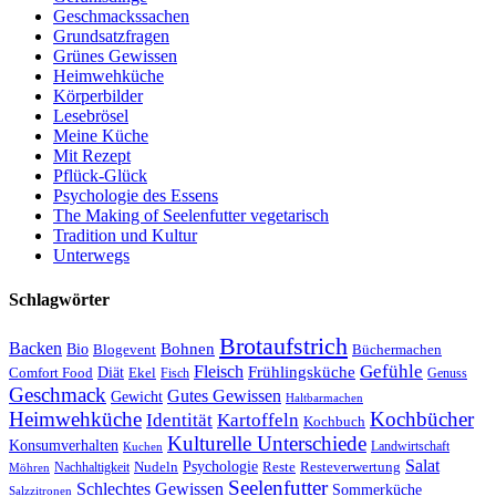
Geschmackssachen
Grundsatzfragen
Grünes Gewissen
Heimwehküche
Körperbilder
Lesebrösel
Meine Küche
Mit Rezept
Pflück-Glück
Psychologie des Essens
The Making of Seelenfutter vegetarisch
Tradition und Kultur
Unterwegs
Schlagwörter
Brotaufstrich
Backen
Bohnen
Bio
Blogevent
Büchermachen
Gefühle
Fleisch
Frühlingsküche
Comfort Food
Diät
Ekel
Fisch
Genuss
Geschmack
Gutes Gewissen
Gewicht
Haltbarmachen
Heimwehküche
Kochbücher
Kartoffeln
Identität
Kochbuch
Kulturelle Unterschiede
Konsumverhalten
Landwirtschaft
Kuchen
Salat
Nudeln
Psychologie
Reste
Resteverwertung
Nachhaltigkeit
Möhren
Seelenfutter
Schlechtes Gewissen
Sommerküche
Salzzitronen