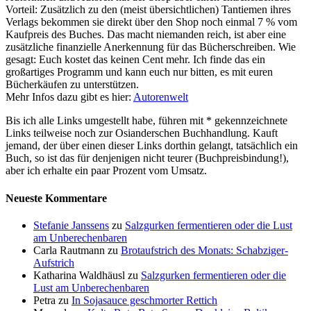
Vorteil: Zusätzlich zu den (meist übersichtlichen) Tantiemen ihres
Verlags bekommen sie direkt über den Shop noch einmal 7 % vom
Kaufpreis des Buches. Das macht niemanden reich, ist aber eine
zusätzliche finanzielle Anerkennung für das Bücherschreiben. Wie
gesagt: Euch kostet das keinen Cent mehr. Ich finde das ein
großartiges Programm und kann euch nur bitten, es mit euren
Bücherkäufen zu unterstützen.
Mehr Infos dazu gibt es hier:
Autorenwelt
Bis ich alle Links umgestellt habe, führen mit * gekennzeichnete
Links teilweise noch zur Osianderschen Buchhandlung. Kauft
jemand, der über einen dieser Links dorthin gelangt, tatsächlich ein
Buch, so ist das für denjenigen nicht teurer (Buchpreisbindung!),
aber ich erhalte ein paar Prozent vom Umsatz.
Neueste Kommentare
Stefanie Janssens
zu
Salzgurken fermentieren oder die Lust
am Unberechenbaren
Carla Rautmann
zu
Brotaufstrich des Monats: Schabziger-
Aufstrich
Katharina Waldhäusl
zu
Salzgurken fermentieren oder die
Lust am Unberechenbaren
Petra
zu
In Sojasauce geschmorter Rettich