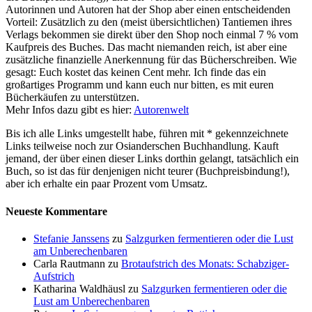
Autorinnen und Autoren hat der Shop aber einen entscheidenden
Vorteil: Zusätzlich zu den (meist übersichtlichen) Tantiemen ihres
Verlags bekommen sie direkt über den Shop noch einmal 7 % vom
Kaufpreis des Buches. Das macht niemanden reich, ist aber eine
zusätzliche finanzielle Anerkennung für das Bücherschreiben. Wie
gesagt: Euch kostet das keinen Cent mehr. Ich finde das ein
großartiges Programm und kann euch nur bitten, es mit euren
Bücherkäufen zu unterstützen.
Mehr Infos dazu gibt es hier:
Autorenwelt
Bis ich alle Links umgestellt habe, führen mit * gekennzeichnete
Links teilweise noch zur Osianderschen Buchhandlung. Kauft
jemand, der über einen dieser Links dorthin gelangt, tatsächlich ein
Buch, so ist das für denjenigen nicht teurer (Buchpreisbindung!),
aber ich erhalte ein paar Prozent vom Umsatz.
Neueste Kommentare
Stefanie Janssens
zu
Salzgurken fermentieren oder die Lust
am Unberechenbaren
Carla Rautmann
zu
Brotaufstrich des Monats: Schabziger-
Aufstrich
Katharina Waldhäusl
zu
Salzgurken fermentieren oder die
Lust am Unberechenbaren