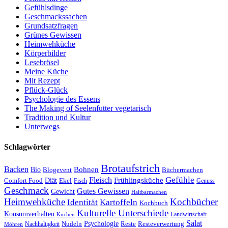
Gefühlsdinge
Geschmackssachen
Grundsatzfragen
Grünes Gewissen
Heimwehküche
Körperbilder
Lesebrösel
Meine Küche
Mit Rezept
Pflück-Glück
Psychologie des Essens
The Making of Seelenfutter vegetarisch
Tradition und Kultur
Unterwegs
Schlagwörter
Brotaufstrich
Backen
Bohnen
Bio
Blogevent
Büchermachen
Gefühle
Fleisch
Frühlingsküche
Comfort Food
Diät
Ekel
Fisch
Genuss
Geschmack
Gutes Gewissen
Gewicht
Haltbarmachen
Heimwehküche
Kochbücher
Kartoffeln
Identität
Kochbuch
Kulturelle Unterschiede
Konsumverhalten
Landwirtschaft
Kuchen
Salat
Nudeln
Psychologie
Reste
Resteverwertung
Nachhaltigkeit
Möhren