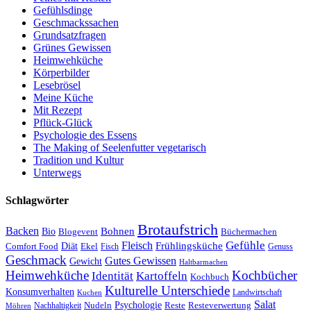
Gefühlsdinge
Geschmackssachen
Grundsatzfragen
Grünes Gewissen
Heimwehküche
Körperbilder
Lesebrösel
Meine Küche
Mit Rezept
Pflück-Glück
Psychologie des Essens
The Making of Seelenfutter vegetarisch
Tradition und Kultur
Unterwegs
Schlagwörter
Brotaufstrich
Backen
Bohnen
Bio
Blogevent
Büchermachen
Gefühle
Fleisch
Frühlingsküche
Comfort Food
Diät
Ekel
Fisch
Genuss
Geschmack
Gutes Gewissen
Gewicht
Haltbarmachen
Heimwehküche
Kochbücher
Kartoffeln
Identität
Kochbuch
Kulturelle Unterschiede
Konsumverhalten
Landwirtschaft
Kuchen
Salat
Nudeln
Psychologie
Reste
Resteverwertung
Nachhaltigkeit
Möhren