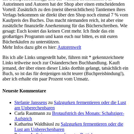
Autorinnen und Autoren hat der Shop aber einen entscheidenden
Vorteil: Zusätzlich zu den (meist übersichtlichen) Tantiemen ihres
Verlags bekommen sie direkt über den Shop noch einmal 7 % vom
Kaufpreis des Buches. Das macht niemanden reich, ist aber eine
zusätzliche finanzielle Anerkennung für das Bücherschreiben. Wie
gesagt: Euch kostet das keinen Cent mehr. Ich finde das ein
großartiges Programm und kann euch nur bitten, es mit euren
Bücherkäufen zu unterstützen.
Mehr Infos dazu gibt es hier:
Autorenwelt
Bis ich alle Links umgestellt habe, führen mit * gekennzeichnete
Links teilweise noch zur Osianderschen Buchhandlung. Kauft
jemand, der über einen dieser Links dorthin gelangt, tatsächlich ein
Buch, so ist das für denjenigen nicht teurer (Buchpreisbindung!),
aber ich erhalte ein paar Prozent vom Umsatz.
Neueste Kommentare
Stefanie Janssens
zu
Salzgurken fermentieren oder die Lust
am Unberechenbaren
Carla Rautmann
zu
Brotaufstrich des Monats: Schabziger-
Aufstrich
Katharina Waldhäusl
zu
Salzgurken fermentieren oder die
Lust am Unberechenbaren